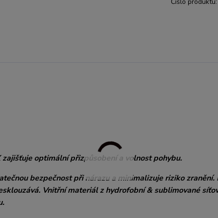
Číslo produktu:
ajišťuje optimální přizpůsobení a volnost pohybu.
ečnou bezpečnost při nárazu a minimalizuje riziko zranění. 
klouzává. Vnitřní materiál z hydrofobní & sublimované síťo
u.