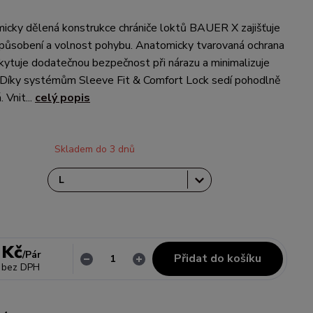
icky dělená konstrukce chrániče loktů BAUER X zajišťuje
způsobení a volnost pohybu. Anatomicky tvarovaná ochrana
kytuje dodatečnou bezpečnost při nárazu a minimalizuje
í. Díky systémům Sleeve Fit & Comfort Lock sedí pohodlně
 Vnit...
celý popis
Skladem do 3 dnů
 Kč
/
Pár
Přidat do košíku
bez DPH