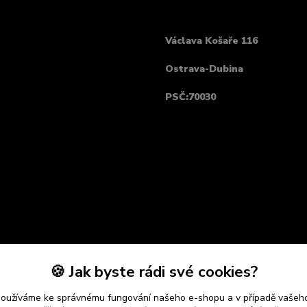
Václava Košaře 116
Ostrava-Dubina
PSČ:70030
🍪 Jak byste rádi své cookies?
používáme ke správnému fungování našeho e-shopu a v případě vašeho