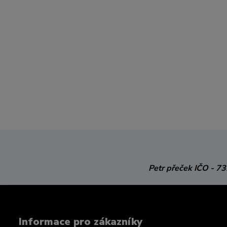
Petr přeček
IČO - 7
Informace pro zákazníky