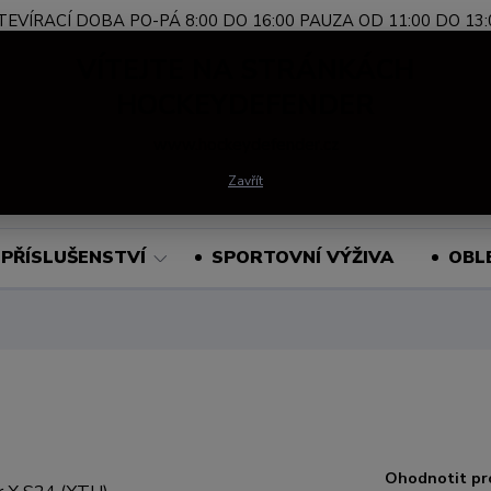
TEVÍRACÍ DOBA PO-PÁ 8:00 DO 16:00 PAUZA OD 11:00 DO 13:
Nevíte si rady?
+420 739 339 689
Po-Pá, 
VÍTEJTE NA STRÁNKÁCH
Zavolejte.
HOCKEYDEFENDER
www.hockeydefender.cz
Hledat
Zavřít
PŘÍSLUŠENSTVÍ
SPORTOVNÍ VÝŽIVA
OBL
Ohodnotit pr