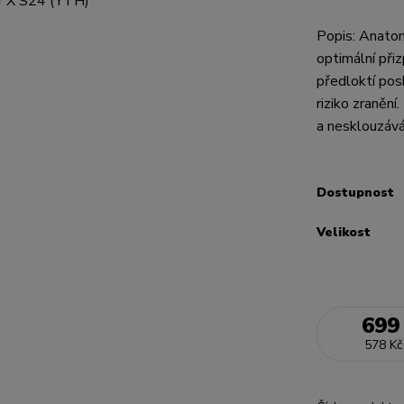
Popis: Anatom
optimální při
předloktí pos
riziko zraněn
a nesklouzává.
Dostupnost
Velikost
699
578 Kč