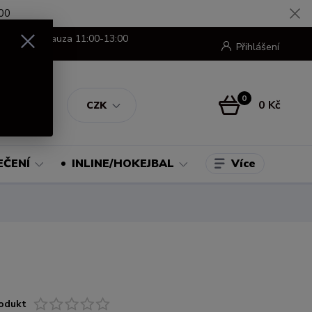
00
8:00-16:00 pauza 11:00-13:00
Přihlášení
0
0 Kč
CZK
Více
EČENÍ
INLINE/HOKEJBAL
odukt