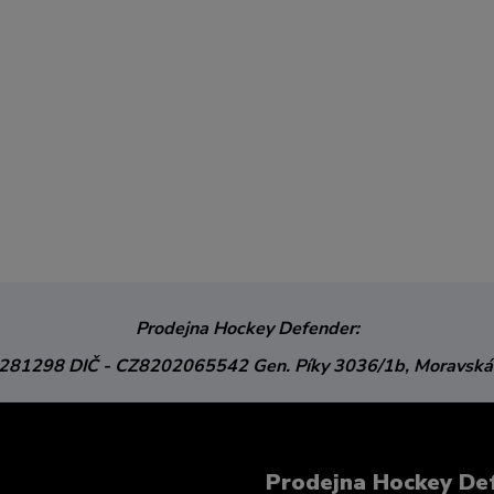
Prodejna Hockey Defender:
3281298
DIČ - CZ8202065542
Gen. Píky 3036/1b,
Moravská
Prodejna Hockey De