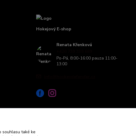
Hokejový E-shop
Renata Křenková
+420 739 339 689
Po-Pá, 8:00-16:00 pauza 11:00-
13:00
info@hockeydefender.cz
 souhlasu také ke