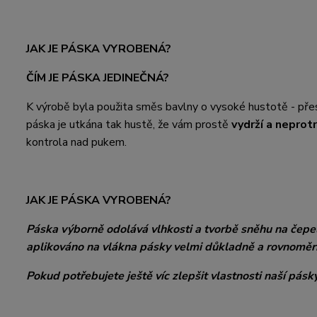
JAK JE PÁSKA VYROBENÁ?
ČÍM JE PÁSKA JEDINEČNÁ?
K výrobě byla použita směs bavlny o vysoké hustotě - př
páska je utkána tak hustě, že vám prostě
vydrží a neprot
kontrola nad pukem.
JAK JE PÁSKA VYROBENÁ?
Páska výborně odolává vlhkosti a tvorbě sněhu na čepeli.
aplikováno na vlákna pásky velmi důkladně a rovnoměrn
Pokud potřebujete ještě víc zlepšit vlastnosti naší pásky