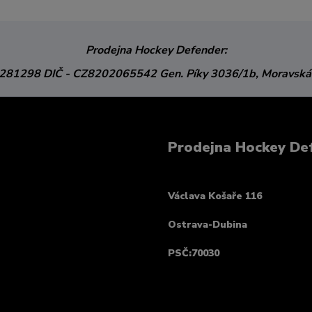
Prodejna Hockey Defender:
3281298
DIČ - CZ8202065542
Gen. Píky 3036/1b,
Moravská
Prodejna Hockey De
Václava Košaře 116
Ostrava-Dubina
PSČ:70030