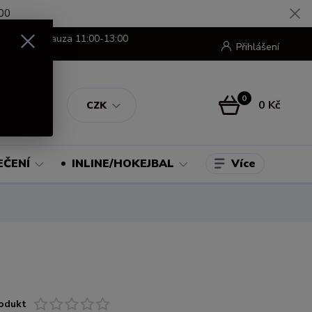
00
8:00-16:00 pauza 11:00-13:00
Přihlášení
0
0 Kč
CZK
Více
EČENÍ
INLINE/HOKEJBAL
odukt