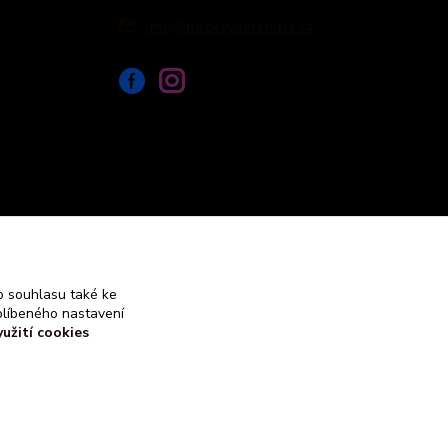
info@hockeydefender.cz
 souhlasu také ke
blíbeného nastavení
yužití cookies
Vytvořeno na
Eshop-rychle.cz