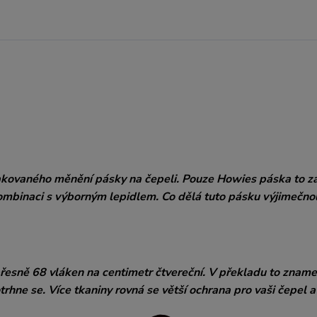
pakovaného měnění pásky na čepeli. Pouze Howies páska to za
ombinaci s výborným lepidlem. Co dělá tuto pásku výjimečno
řesně 68 vláken na centimetr čtvereční. V překladu to zname
rhne se. Více tkaniny rovná se větší ochrana pro vaši čepel a