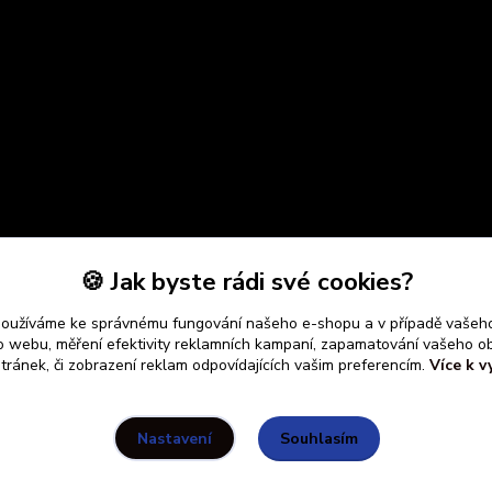
🍪 Jak byste rádi své cookies?
používáme ke správnému fungování našeho e-shopu a v případě vašeho
k o webu, měření efektivity reklamních kampaní, zapamatování vašeho o
stránek, či zobrazení reklam odpovídajících vašim preferencím.
Více k v
Souhlasím
Nastavení