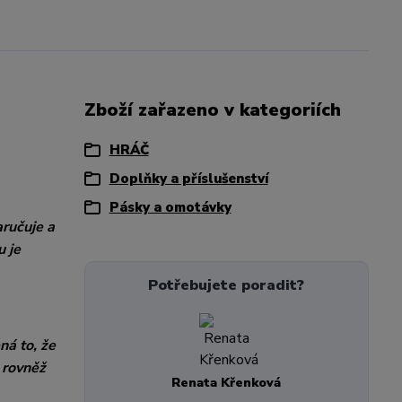
Zboží zařazeno v kategoriích
HRÁČ
Doplňky a příslušenství
Pásky a omotávky
ručuje a
u je
Potřebujete poradit?
ná to, že
 rovněž
Renata Křenková