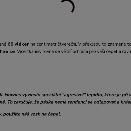
esně
68 vláken
na centimetr čtvereční. V překladu to znamená to
rhne se
. Více tkaniny rovná se větší ochrana pro vaši čepel a rov
 Howies vyvinulo speciální "agresivní" lepidlo, které je při 
ě. To zaručuje, že páska nemá tendenci se odlepovat a krásn
, použijte náš vosk na čepel.