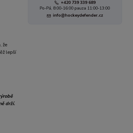
+420 739 339 689
Po-Pá, 8:00-16:00 pauza 11:00-13:00
info@hockeydefender.cz
, že
něž lepší
výrobě
ě drží.