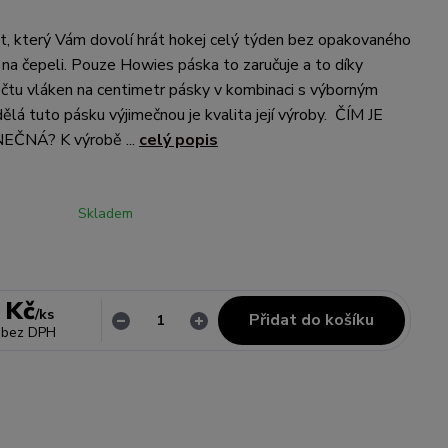
t, který Vám dovolí hrát hokej celý týden bez opakovaného
na čepeli. Pouze Howies páska to zaručuje a to díky
čtu vláken na centimetr pásky v kombinaci s výborným
ělá tuto pásku výjimečnou je kvalita její výroby. ČÍM JE
EČNÁ? K výrobě ...
celý popis
Skladem
 Kč
/
ks
Přidat do košíku
bez DPH