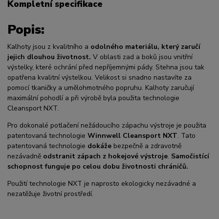
Kompletní specifikace
Popis:
Kalhoty jsou z kvalitního a
odolného materiálu,
který zaručí
jejich dlouhou životnost
.
V oblasti zad a boků jsou vnitřní
výstelky, které ochrání před nepříjemnými pády. Stehna jsou tak
opatřena kvalitní výstelkou. Velikost si snadno nastavíte za
pomocí tkaničky a umělohmotného popruhu. Kalhoty zaručují
maximální pohodlí a při výrobě byla použita technologie
Cleansport NXT.
Pro dokonalé potlačení nežádoucího zápachu výstroje je použita
patentovaná technologie
Winnwell Cleansport NXT
. Tato
patentovaná technologie
dokáže
bezpečně a zdravotně
nezávadně
odstranit zápach z hokejové výstroje
.
Samočistící
schopnost funguje po celou dobu životnosti chráničů
.
Použití technologie NXT je naprosto ekologicky nezávadné a
nezatěžuje životní prostředí.