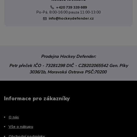
+420 739 339 689
Po-Pá, 8:00-16:00 pauza 11:00-13:00
info@hockeydefender.cz
Prodejna Hockey Defender:
Petr přeček
IČO - 73281298
DIČ - CZ8202065542
Gen. Píky
3036/1b,
Moravská Ostrava
PSČ:70200
Informace pro zákazníky
O nás
Vše o nákupu
Obchodní podmínky