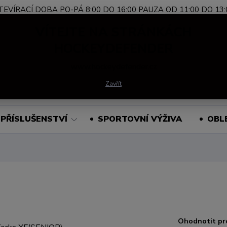
TEVÍRACÍ DOBA PO-PÁ 8:00 DO 16:00 PAUZA OD 11:00 DO 13:
Nevíte si rady?
+420 739 339 689
Po-Pá, 
VÍTEJTE NA STRÁNKÁCH
Zavolejte.
HOCKEYDEFENDER
www.hockeydefender.cz
Hledat
Zavřít
PŘÍSLUŠENSTVÍ
SPORTOVNÍ VÝŽIVA
OBL
Ohodnotit pr