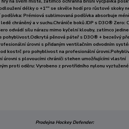
hry na svém místě, zatímco ochranná břišní vycpávka posk
rodloužení délky o +1"" se skvěle hodí pro růstové skoky n
í podšívka: Prémiová sublimovaná podšívka absorbuje mén
 ledě chráněný a v suchu.Chrániče boků JDP s D3O® Zero: C
ro odvádí sílu nárazu mimo kyčelní klouby, zatímco jedin
je pohyblivost.Odkrytá pěnová páteř s D3O® + bezešvý př
rofesionální úrovni s přidaným ventilačním odvodním sys
d kostrč pro pohyblivost na profesionální úrovni.Pohybliv
 úrovni s plovoucími chrániči stehen umožňujícími vlastní
ým proti oděru: Vyrobeno z prvotřídního nylonu vyztužené
Prodejna Hockey Defender: