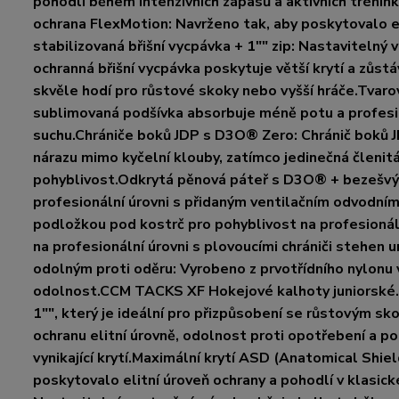
pohodlí během intenzivních zápasů a aktivních trénink
ochrana FlexMotion: Navrženo tak, aby poskytovalo el
stabilizovaná břišní vycpávka + 1"" zip: Nastaviteln
ochranná břišní vycpávka poskytuje větší krytí a zůst
skvěle hodí pro růstové skoky nebo vyšší hráče.Tvar
sublimovaná podšívka absorbuje méně potu a profesio
suchu.Chrániče boků JDP s D3O® Zero: Chránič boků J
nárazu mimo kyčelní klouby, zatímco jedinečná členi
pohyblivost.Odkrytá pěnová páteř s D3O® + bezešvý 
profesionální úrovni s přidaným ventilačním odvodn
podložkou pod kostrč pro pohyblivost na profesionáln
na profesionální úrovni s plovoucími chrániči stehen
odolným proti oděru: Vyrobeno z prvotřídního nylonu 
odolnost.CCM TACKS XF Hokejové kalhoty juniorské.H
1"", který je ideální pro přizpůsobení se růstovým sk
ochranu elitní úrovně, odolnost proti opotřebení a poh
vynikající krytí.Maximální krytí ASD (Anatomical Shie
poskytovalo elitní úroveň ochrany a pohodlí v klasické