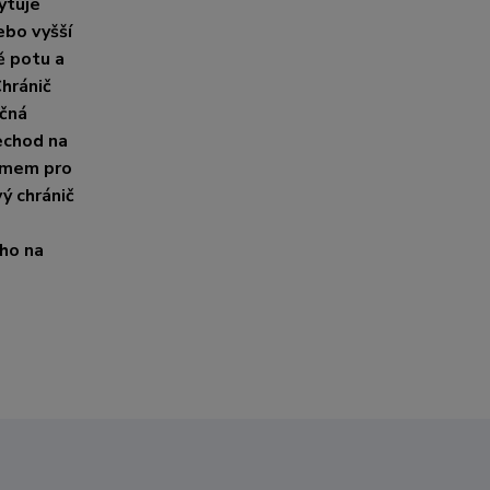
ytuje
ebo vyšší
ě potu a
hránič
ečná
echod na
témem pro
ý chránič
ho na