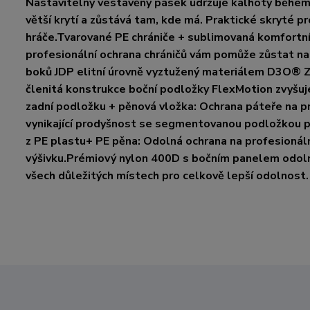
Nastavitelný vestavěný pásek udržuje kalhoty během 
větší krytí a zůstává tam, kde má. Praktické skryté p
hráče.Tvarované PE chrániče + sublimovaná komfortn
profesionální ochrana chráničů vám pomůže zůstat na
boků JDP elitní úrovně vyztužený materiálem D3O® Ze
členitá konstrukce boční podložky FlexMotion zvyšu
zadní podložku + pěnová vložka: Ochrana páteře na p
vynikající prodyšnost se segmentovanou podložkou po
z PE plastu+ PE pěna: Odolná ochrana na profesionální
výšivku.Prémiový nylon 400D s bočním panelem odoln
všech důležitých místech pro celkově lepší odolnost.