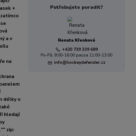
ající
Potřebujete poradit?
pasek +
 zatímco
 se
iová
ý a v
Renata Křenková
sílu
+420 739 339 689
Po-Pá, 8:00-16:00 pauza 11:00-13:00
ře na
info@hockeydefender.cz
chrana
m panelem
í
m délky o
 také
í hledají
by
"" zip: