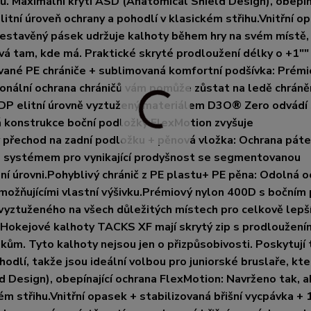
ů. Maximální krytí ASD (Anatomical Shield Design), obepín
itní úroveň ochrany a pohodlí v klasickém střihu.Vnitřní o
ý vestavěný pásek udržuje kalhoty během hry na svém místě,
ává tam, kde má. Praktické skryté prodloužení délky o +1""
ované PE chrániče + sublimovaná komfortní podšívka: Prém
nální ochrana chráničů vám pomůže zůstat na ledě chráněn
DP elitní úrovně vyztužený materiálem D3O® Zero odvádí 
tá konstrukce boční podložky FlexMotion zvyšuje
přechod na zadní podložku + pěnová vložka: Ochrana páte
ím systémem pro vynikající prodyšnost se segmentovanou
í úrovni.Pohyblivý chránič z PE plastu+ PE pěna: Odolná o
 umožňujícími vlastní výšivku.Prémiový nylon 400D s boční
vyztuženého na všech důležitých místech pro celkově lepš
okejové kalhoty TACKS XF mají skrytý zip s prodloužení
okům. Tyto kalhoty nejsou jen o přizpůsobivosti. Poskytují
odlí, takže jsou ideální volbou pro juniorské bruslaře, kteř
ld Design), obepínající ochrana FlexMotion: Navrženo tak, a
m střihu.Vnitřní opasek + stabilizovaná břišní vycpávka + 1