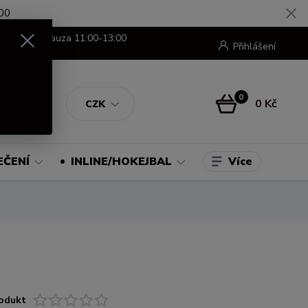
00
8:00-16:00 pauza 11:00-13:00
Přihlášení
0
0 Kč
CZK
Více
EČENÍ
INLINE/HOKEJBAL
odukt