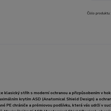
Číslo produktu:
klasický střih s moderní ochranou a přizpůsobením v hok
aximálním krytím ASD (Anatomical Shield Design) a ochra
é PE chrániče a prémiovou podšívku, která vás udrží v suc