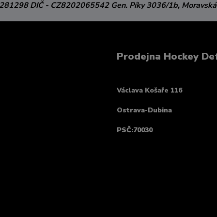
3281298
DIČ - CZ8202065542
Gen. Píky 3036/1b,
Moravská
Prodejna Hockey De
Václava Košaře 116
Ostrava-Dubina
PSČ:70030