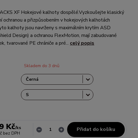
ACKS XF Hokejové kalhoty dospělé.Vyzkoušejte klasický
ní ochranou a přizpůsobením v hokejových kalhotách
to kalhoty jsou navrženy s maximálním krytím ASD
hield Design) a ochranou FlexMotion, mají zabudované
k, tvarované PE chrániče a pré...
celý popis
Skladem do 3 dnů
9 Kč
/
ks
Přidat do košíku
č
bez DPH