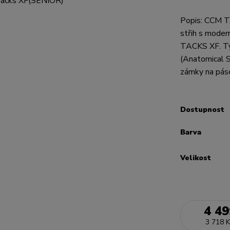
Popis: CCM T
střih s moder
TACKS XF. Ty
(Anatomical S
zámky na páse
Dostupnost
Barva
Velikost
4 49
3 718 K