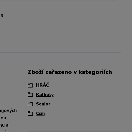
3
Zboží zařazeno v kategoriích
HRÁČ
Kalhoty
Senior
ejových
Ccm
nou
hu a