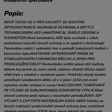
Kompletní specifikace
Popis:
NOVÉ TACKS AS-V PRO KALHOTY SE SUCHÝMI
ZIPYKONSTRUKCE: MAXIMÁLNÍ OCHRANA A KRYTÍ S
TECHNOLOGIEMI ASD (ANATOMICAL SHIELD DESIGN) A
FLEXMOTION Nová konstrukce ASD byla vyvinuta s cílem
poskytnout nejvyšší úroveň ochrany a ve spojení s technologií
Flexmotion nabízí i optimální tvar a pohodlí hokejových kalhot v
klasickém stylu.NASTAVENÍ: INTEGROVANÝ PÁSEK SE
STABILIZOVANÝM CHRÁNIČEM BŘICHA A ZIPEM PRO
PRODLOUŽENÍ DÉLKY Nastavitelný vnitřní pásek drží kalhoty
během hry pevně na svém místě, zatímco chránič břicha nabízí
větší krytí a zůstává v neměnné pozici. Praktický skrytý systém
umožňující prodloužení délky až o 1 palec (2,54 cm) ocení
zejména rychle rostoucí a vysocí hráči.LEDVINY: TVAROVANÝ
PE VÝLISEK SE SUBLIMOVANOU KOMFORTNÍ VÝPLNÍ Elitní
úroveň ochrany proti nárazu a maximální pohodlí.BOKY: JDP
VÝLISKY S CHYTRÝM MATERIÁLEM D3O® AERO Výlisky na
bocích nabízející profesionální úroveň ochrany jsou vyztužené
chytrým materiálem D3O® Aero, který odvádí sílu nárazu od