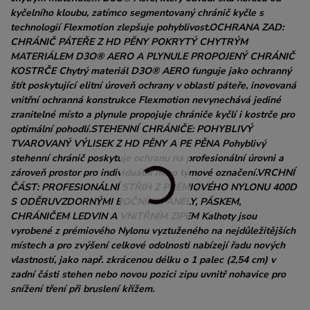
kyčelního kloubu, zatímco segmentovaný chránič kyčle s
technologií Flexmotion zlepšuje pohyblivost.OCHRANA ZAD:
CHRÁNIČ PÁTEŘE Z HD PĚNY POKRYTÝ CHYTRÝM
MATERIÁLEM D3O® AERO A PLYNULE PROPOJENÝ CHRÁNIČ
KOSTRČE Chytrý materiál D3O® AERO funguje jako ochranný
štít poskytující elitní úroveň ochrany v oblasti páteře, inovovaná
vnitřní ochranná konstrukce Flexmotion nevynechává jediné
zranitelné místo a plynule propojuje chrániče kyčlí i kostrče pro
optimální pohodlí.STEHENNÍ CHRÁNIČE: POHYBLIVÝ
TVAROVANÝ VÝLISEK Z HD PĚNY A PE PĚNA Pohyblivý
stehenní chránič poskytuje ochranu na profesionální úrovni a
zároveň prostor pro individuální nebo týmové označení.VRCHNÍ
ČÁST: PROFESIONÁLNÍ STŘIH Z PRÉMIOVÉHO NYLONU 400D
S ODĚRUVZDORNÝMI BOČNÍMI PANELY, PÁSKEM,
CHRÁNIČEM LEDVIN A VNITŘNÍM ZIPEM Kalhoty jsou
vyrobené z prémiového Nylonu vyztuženého na nejdůležitějších
místech a pro zvýšení celkové odolnosti nabízejí řadu nových
vlastností, jako např. zkrácenou délku o 1 palec (2,54 cm) v
zadní části stehen nebo novou pozici zipu uvnitř nohavice pro
snížení tření při bruslení křížem.