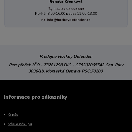
Renata Křenková
+420 739 339 689
Po-Pá, 8:00-16:00 pauza 11:00-13:00
info@hockeydefender.cz
Prodejna Hockey Defender:
Petr přeček
IČO - 73281298
DIČ - CZ8202065542
Gen. Píky
3036/1b,
Moravská Ostrava
PSČ:70200
Informace pro zákazníky
O nás
Vše o nákupu