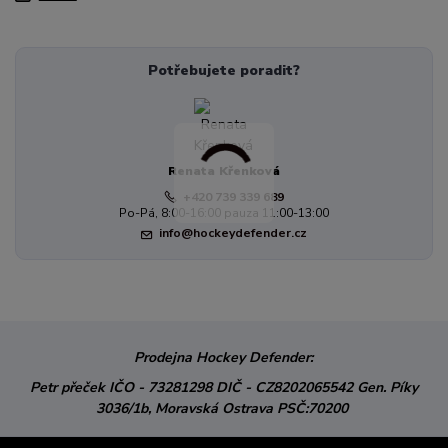
Potřebujete poradit?
Renata Křenková
+420 739 339 689
Po-Pá, 8:00-16:00 pauza 11:00-13:00
info@hockeydefender.cz
Prodejna Hockey Defender:
Petr přeček
IČO - 73281298
DIČ - CZ8202065542
Gen. Píky
3036/1b,
Moravská Ostrava
PSČ:70200