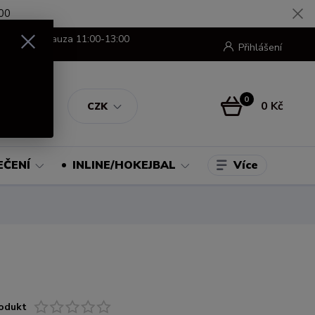
00
8:00-16:00 pauza 11:00-13:00
Přihlášení
0
0 Kč
CZK
Více
EČENÍ
INLINE/HOKEJBAL
odukt