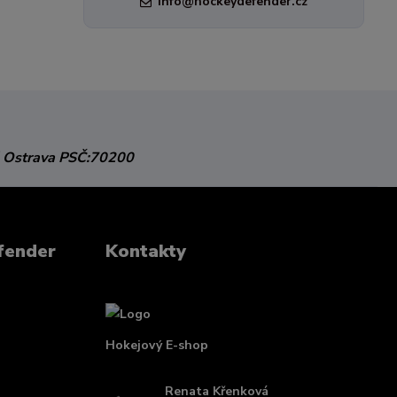
info@hockeydefender.cz
 Ostrava
PSČ:70200
fender
Kontakty
Hokejový E-shop
Renata Křenková