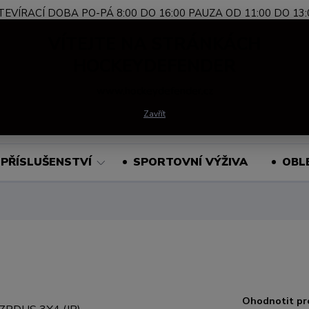
TEVÍRACÍ DOBA PO-PÁ 8:00 DO 16:00 PAUZA OD 11:00 DO 13:
Nevíte si rady?
+420 739 339 689
Po-Pá, 
VÍTEJTE NA STRÁNKÁCH
Zavolejte.
HOCKEYDEFENDER
www.hockeydefender.cz
Hledat
Zavřít
PŘÍSLUŠENSTVÍ
SPORTOVNÍ VÝŽIVA
OBL
Ohodnotit pr