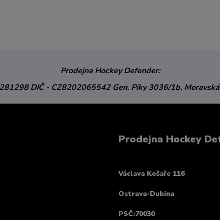
Prodejna Hockey Defender:
3281298
DIČ - CZ8202065542
Gen. Píky 3036/1b,
Moravská
Prodejna Hockey De
Václava Košaře 116
Ostrava-Dubina
PSČ:70030