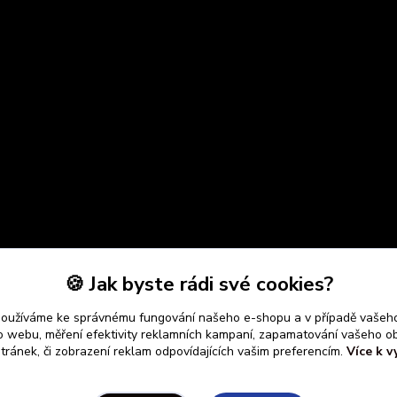
🍪 Jak byste rádi své cookies?
používáme ke správnému fungování našeho e-shopu a v případě vašeho
k o webu, měření efektivity reklamních kampaní, zapamatování vašeho o
stránek, či zobrazení reklam odpovídajících vašim preferencím.
Více k v