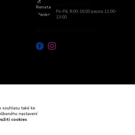
+420 739 339 689
Po-Pá, 8:00-16:00 pauza 11:00-
13:00
info@hockeydefender.cz
 souhlasu také ke
blíbeného nastavení
yužití cookies
Vytvořeno na
Eshop-rychle.cz