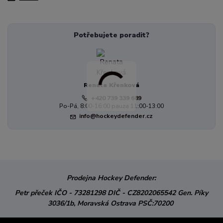
Potřebujete poradit?
Renata Křenková
+420 739 339 689
Po-Pá, 8:00-16:00 pauza 11:00-13:00
info@hockeydefender.cz
Prodejna Hockey Defender:
Petr přeček
IČO - 73281298
DIČ - CZ8202065542
Gen. Píky
3036/1b,
Moravská Ostrava
PSČ:70200