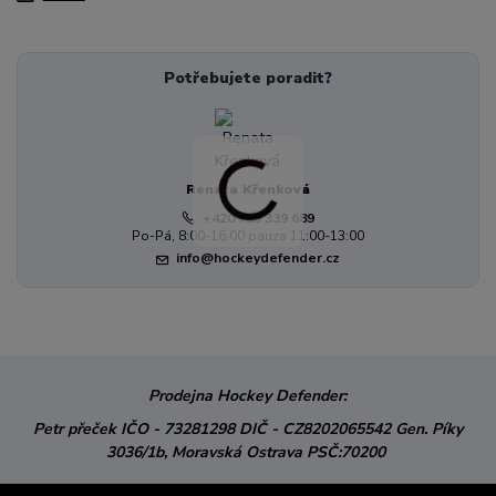
Potřebujete poradit?
Renata Křenková
+420 739 339 689
Po-Pá, 8:00-16:00 pauza 11:00-13:00
info@hockeydefender.cz
Prodejna Hockey Defender:
Petr přeček
IČO - 73281298
DIČ - CZ8202065542
Gen. Píky
3036/1b,
Moravská Ostrava
PSČ:70200