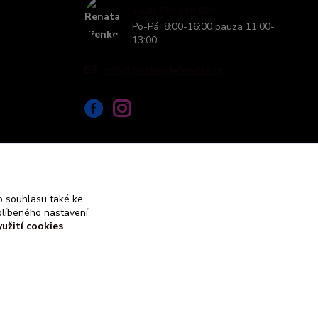
+420 739 339 689
Po-Pá, 8:00-16:00 pauza 11:00-
13:00
info@hockeydefender.cz
 souhlasu také ke
blíbeného nastavení
yužití cookies
Vytvořeno na
Eshop-rychle.cz