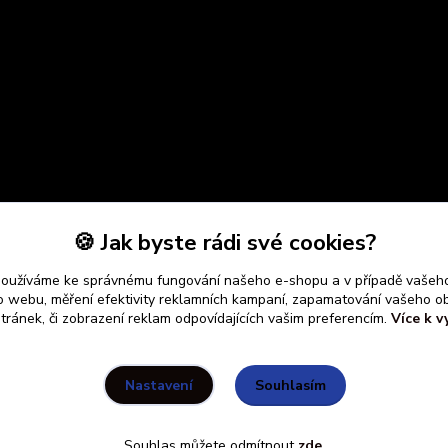
🍪 Jak byste rádi své cookies?
používáme ke správnému fungování našeho e-shopu a v případě vašeho
k o webu, měření efektivity reklamních kampaní, zapamatování vašeho o
stránek, či zobrazení reklam odpovídajících vašim preferencím.
Více k v
Souhlasím
Nastavení
Souhlas můžete odmítnout
zde
.