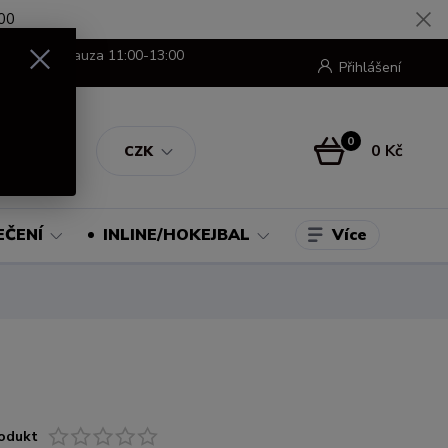
00
8:00-16:00 pauza 11:00-13:00
Přihlášení
0
0 Kč
CZK
Více
EČENÍ
INLINE/HOKEJBAL
odukt