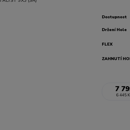
Dostupnost
Držení Hole
FLEX
ZAHNUTÍ HO
7 79
6 445 K