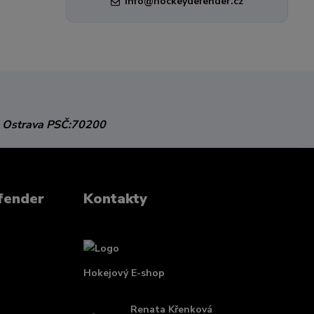
info@hockeydefender.cz
 Ostrava
PSČ:70200
fender
Kontakty
Hokejový E-shop
Renata Křenková