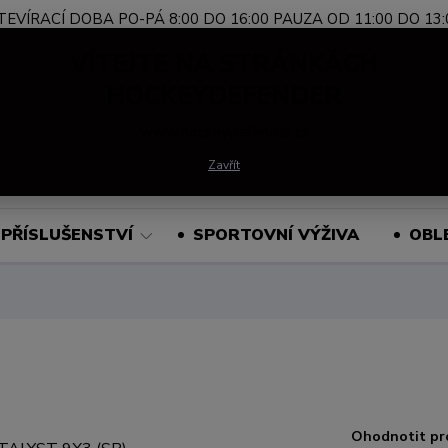
TEVÍRACÍ DOBA PO-PÁ 8:00 DO 16:00 PAUZA OD 11:00 DO 13:
Nevíte si rady?
+420 739 339 689
Po-Pá, 
VÍTEJTE NA STRÁNKÁCH
Zavolejte.
HOCKEYDEFENDER
www.hockeydefender.cz
Hledat
Zavřít
PŘÍSLUŠENSTVÍ
SPORTOVNÍ VÝŽIVA
OBL
Ohodnotit pr