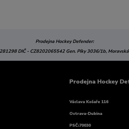
Prodejna Hockey Defender:
3281298
DIČ - CZ8202065542
Gen. Píky 3036/1b,
Moravská
Prodejna Hockey De
Václava Košaře 116
Ostrava-Dubina
PSČ:70030