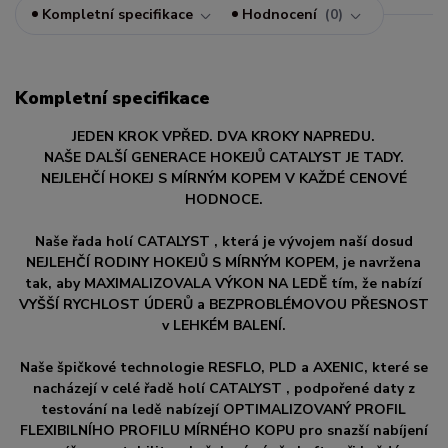
Kompletní specifikace
Hodnocení
0
Kompletní specifikace
JEDEN KROK VPŘED. DVA KROKY NAPREDU.
NAŠE DALŠÍ GENERACE HOKEJŮ CATALYST JE TADY.
NEJLEHČÍ HOKEJ S MÍRNÝM KOPEM V KAŽDÉ CENOVÉ
HODNOCE.
Naše řada holí CATALYST , která je vývojem naší dosud
NEJLEHČÍ RODINY HOKEJŮ S MÍRNÝM KOPEM, je navržena
tak, aby MAXIMALIZOVALA VÝKON NA LEDĚ tím, že nabízí
VYŠŠÍ RYCHLOST ÚDERŮ a BEZPROBLÉMOVOU PŘESNOST
v LEHKÉM BALENÍ.
Naše špičkové technologie RESFLO, PLD a AXENIC, které se
nacházejí v celé řadě holí CATALYST , podpořené daty z
testování na ledě nabízejí OPTIMALIZOVANÝ PROFIL
FLEXIBILNÍHO PROFILU MÍRNÉHO KOPU pro snazší nabíjení