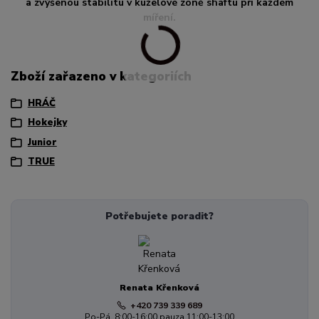
a zvýšenou stabilitu v kuželové zóně shaftu při každém
míření.
Zboží zařazeno v kategoriích
HRÁČ
Hokejky
Junior
TRUE
Potřebujete poradit?
Renata Křenková
+420 739 339 689
Po-Pá, 8:00-16:00 pauza 11:00-13:00