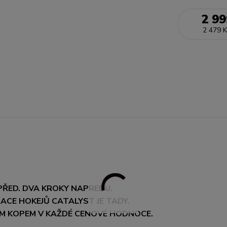
2 99
2 479 K
PŘED. DVA KROKY NAPREDU.
ACE HOKEJŮ CATALYST JE TADY.
NÝM KOPEM V KAŽDÉ CENOVÉ HODNOCE.