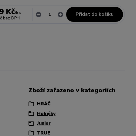
9 Kč
/
ks
Přidat do košíku
č
bez DPH
Zboží zařazeno v kategoriích
HRÁČ
Hokejky
Junior
TRUE