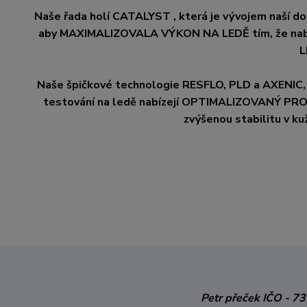
Naše řada holí CATALYST , která je vývojem naší 
aby MAXIMALIZOVALA VÝKON NA LEDĚ tím, že n
L
Naše špičkové technologie RESFLO, PLD a AXENIC, 
testování na ledě nabízejí OPTIMALIZOVANÝ PRO
zvýšenou stabilitu v ku
Petr přeček
IČO - 7