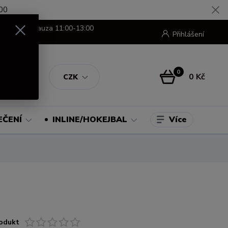
00
8:00-16:00 pauza 11:00-13:00
Přihlášení
0
0 Kč
CZK
Více
EČENÍ
INLINE/HOKEJBAL
odukt