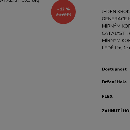
- 12 %
JEDEN KROK
3 399 Kč
GENERACE H
MÍRNÝM KOP
CATALYST , k
MÍRNÝM KOPE
LEDĚ tím, že 
Dostupnost
Držení Hole
FLEX
ZAHNUTÍ HO