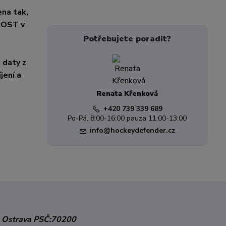
na tak,
NOST v
Potřebujete poradit?
 daty z
jení a
Renata Křenková
+420 739 339 689
Po-Pá, 8:00-16:00 pauza 11:00-13:00
info@hockeydefender.cz
 Ostrava
PSČ:70200