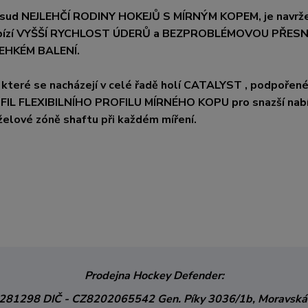
dosud NEJLEHČÍ RODINY HOKEJŮ S MÍRNÝM KOPEM, je navrže
abízí VYŠŠÍ RYCHLOST ÚDERŮ a BEZPROBLÉMOVOU PŘES
EHKÉM BALENÍ.
které se nacházejí v celé řadě holí CATALYST , podpořené
FIL FLEXIBILNÍHO PROFILU MÍRNÉHO KOPU pro snazší nabí
želové zóně shaftu při každém míření.
Prodejna Hockey Defender:
3281298
DIČ - CZ8202065542
Gen. Píky 3036/1b,
Moravská