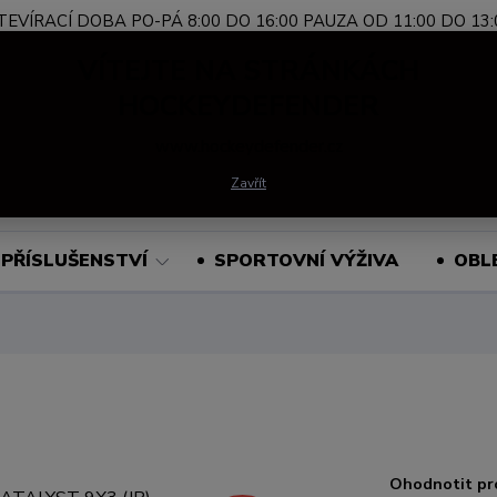
TEVÍRACÍ DOBA PO-PÁ 8:00 DO 16:00 PAUZA OD 11:00 DO 13:
Nevíte si rady?
+420 739 339 689
Po-Pá, 
VÍTEJTE NA STRÁNKÁCH
Zavolejte.
HOCKEYDEFENDER
www.hockeydefender.cz
Hledat
Zavřít
PŘÍSLUŠENSTVÍ
SPORTOVNÍ VÝŽIVA
OBL
Ohodnotit pr