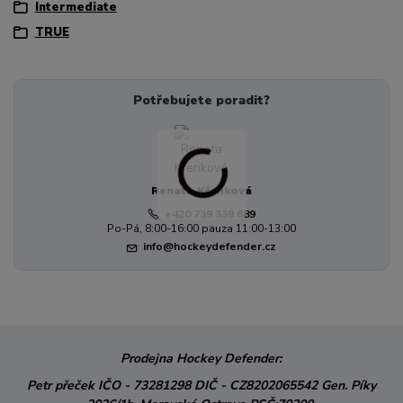
Intermediate
TRUE
Potřebujete poradit?
Renata Křenková
+420 739 339 689
Po-Pá, 8:00-16:00 pauza 11:00-13:00
info@hockeydefender.cz
Prodejna Hockey Defender:
Petr přeček
IČO - 73281298
DIČ - CZ8202065542
Gen. Píky