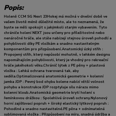
Popis:
Holeně CCM SG Next 23Hokej má možná v dnešní době ve
vašem životě méně důležité místo, ale to neznamená, že
byste se měli spokojit s jakýmkoli starým vybavením. Tyto
chrániče holení NEXT jsou určeny pro příležitostné nebo
nenáročné hráče, ale stále nabízejí stejnou úroveň pohodlí a
pohyblivosti díky PE vložkám a snadno nastavitelným
komponentům pro přizpůsobení.Anatomický úzký střih :
Propojený střih, který nepůsobí mohutně, v lehkém designu
napomáhajícím pohyblivosti, který je vhodný pro rekreační
hráče jakéhokoli věku.Chránič lýtek z PE pěny + plastová
vložka : Lehká ochrana tvarovaná tak, aby
seděla.Optimalizovaná anatomická geometrie + kolenní
jamka JDP : Pevný bod ohybu kolene nabízí větší volnost
pohybu a konstrukce JDP rozptyluje sílu nárazu mimo
kolenní kloub.Anatomická geometrie krytí holení s
řemínkovou drážkou : Spolehlivá úroveň ochrany.Nylonový
horní zajišťovací popruh + široký elastický lýtkový popruh :
Pohodlné a snadno nastavitelné.PE pěna + odnímatelná
sublimovaná vložka : Přizpůsobení na míru, snadná údržba a