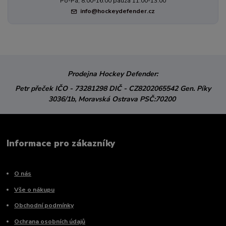
Po-Pá, 8:00-16:00 pauza 11:00-13:00
info@hockeydefender.cz
Prodejna Hockey Defender:
Petr přeček
IČO - 73281298
DIČ - CZ8202065542
Gen. Píky
3036/1b,
Moravská Ostrava
PSČ:70200
Informace pro zákazníky
O nás
Vše o nákupu
Obchodní podmínky
Ochrana osobních údajů