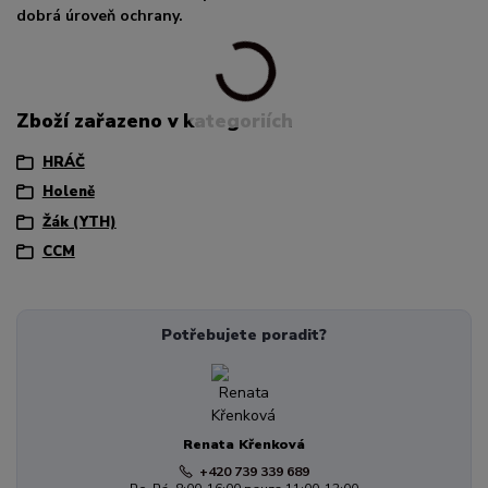
dobrá úroveň ochrany.
Zboží zařazeno v kategoriích
HRÁČ
Holeně
Žák (YTH)
CCM
Potřebujete poradit?
Renata Křenková
+420 739 339 689