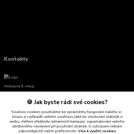
Kontakty
Hokejový E-shop
🍪 Jak byste rádi své cookies?
Renata Křenková
+420 739 339 689
Soubory cookies používáme ke správnému fungování našeho e-
Po-Pá, 8:00-16:00 pauza 11:00-13:00
shopu a v případě vašeho souhlasu také ke sledování statistik o
webu, měření efektivity reklamních kampaní, zapamatování vašeho
info@hockeydefender.cz
oblíbeného nastavení při používání stránek, či zobrazení reklam
odpovídajících vašim preferencím.
Více k využití cookies