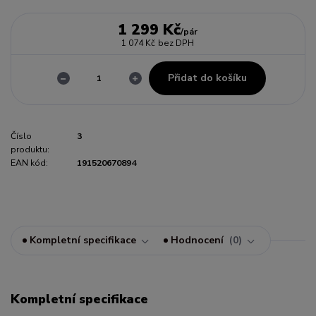
1 299 Kč
/
pár
1 074 Kč
bez DPH
Přidat do košíku
Číslo
3
produktu:
EAN kód:
191520670894
Kompletní specifikace
Hodnocení
0
Kompletní specifikace