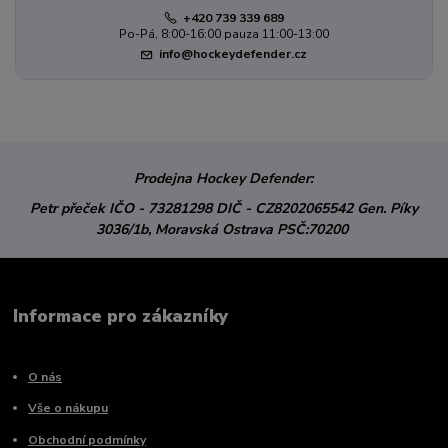
+420 739 339 689
Po-Pá, 8:00-16:00 pauza 11:00-13:00
info@hockeydefender.cz
Prodejna Hockey Defender:
Petr přeček
IČO - 73281298
DIČ - CZ8202065542
Gen. Píky
3036/1b,
Moravská Ostrava
PSČ:70200
Informace pro zákazníky
O nás
Vše o nákupu
Obchodní podmínky