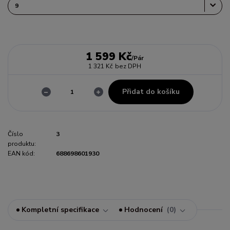
1 599 Kč
/
Pár
1 321 Kč
bez DPH
Přidat do košíku
Číslo
3
produktu:
EAN kód:
688698601930
Kompletní specifikace
Hodnocení
0