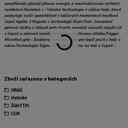
umožňovala plynulý přenos energie a maximalizovala rychlost
vystřelení.Skeleton + : Výrobní technologie v zúžení hole, která
poskytuje vyšší spolehlivost v klíčových momentech hry.Nová
čepel Agility 3 Regular s technologií Dual-Feel : Inovativní
pěnová vložka v oblasti paty čepele pomáhá výrazně zlepšit cit
v čepeli a zároveň umožňuje rychlou a přesnou střelbu.Trigger
Microfeel grip : Zaoblený vystouplý grip pro lepší pocit z hole v
rukou.Technologie Sigma STP Spread Tow na holi a čepeli :
Zboží zařazeno v kategoriích
HRÁČ
Hokejky
Žák(YTH)
CCM