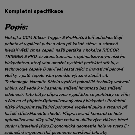
Kompletní specifikace
Popis:
Hokejka CCM Ribcor Trigger 8 ProHráči, kteří upřednostňují
pohotové vypálení puku a ránu při každé střele, a zároveň
hledají větší cit na čepeli, našli parťáka v hokejce RIBCOR
TRIGGER 8 PRO. Je zkonstruována s optimalizovaným nízkým
kickpointem, který vám umožní vystřelit perfektní střelu, a
technologie čepele Dual-Feel sestávající z inovativní pěnové
vložky v patě čepele vám pomůže výrazně zlepšit cit.
Technologie Nanolite Shield využívá pokročilé techniky vrstvení
uhlíku, což vede k výraznému snížení hmotnosti bez snížení
odolnosti. Tato hůl je připravena vypořádat se prakticky se vším,
s čím na ni přijdete.Optimalizovaný nízký kickpoint : Perfektní
nízký kickpoint zajišťující pohotové vypálení puku a razanci při
každé střele.Nanolite shield : Přepracovaná konstrukce hole
optimalizovaná díky silnějším vrstvám uhlíkových vláken, které
chrání ultralehké jádro.Ergonomická geometrie hole ve tvaru E :
Jedinečná ergonomická geometrie navržená tak, aby