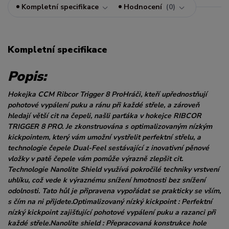
Kompletní specifikace
Hodnocení
0
Kompletní specifikace
Popis:
Hokejka CCM Ribcor Trigger 8 ProHráči, kteří upřednostňují
pohotové vypálení puku a ránu při každé střele, a zároveň
hledají větší cit na čepeli, našli parťáka v hokejce RIBCOR
TRIGGER 8 PRO. Je zkonstruována s optimalizovaným nízkým
kickpointem, který vám umožní vystřelit perfektní střelu, a
technologie čepele Dual-Feel sestávající z inovativní pěnové
vložky v patě čepele vám pomůže výrazně zlepšit cit.
Technologie Nanolite Shield využívá pokročilé techniky vrstvení
uhlíku, což vede k výraznému snížení hmotnosti bez snížení
odolnosti. Tato hůl je připravena vypořádat se prakticky se vším,
s čím na ni přijdete.Optimalizovaný nízký kickpoint : Perfektní
nízký kickpoint zajišťující pohotové vypálení puku a razanci při
každé střele.Nanolite shield : Přepracovaná konstrukce hole