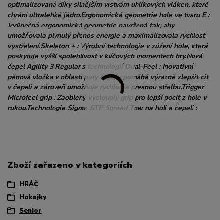
optimalizovaná díky silnějším vrstvám uhlíkových vláken, které
chrání ultralehké jádro.Ergonomická geometrie hole ve tvaru E :
Jedinečná ergonomická geometrie navržená tak, aby
umožňovala plynulý přenos energie a maximalizovala rychlost
vystřelení.Skeleton + : Výrobní technologie v zúžení hole, která
poskytuje vyšší spolehlivost v klíčových momentech hry.Nová
čepel Agility 3 Regular s technologií Dual-Feel : Inovativní
pěnová vložka v oblasti paty čepele pomáhá výrazně zlepšit cit
v čepeli a zároveň umožňuje rychlou a přesnou střelbu.Trigger
Microfeel grip : Zaoblený vystouplý grip pro lepší pocit z hole v
rukou.Technologie Sigma STP Spread Tow na holi a čepeli :
Zboží zařazeno v kategoriích
HRÁČ
Hokejky
Senior