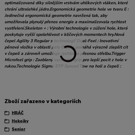
optimalizovaná díky silnějším vrstvám uhlíkových vláken, které
chrání ultralehké jádro.Ergonomická geometrie hole ve tvaru E :
Jedinečná ergonomická geometrie navržená tak, aby
umožňovala plynulý přenos energie a maximalizovala rychlost
vystřelení.Skeleton + : Výrobní technologie v zúžení hole, která
poskytuje vyšší spolehlivost v klíčových momentech hry.Nová
čepel Agility 3 Regular s technologií Dual-Feel : Inovativní
pěnová vložka v oblasti paty čepele pomáhá výrazně zlepšit cit
v čepeli a zároveň umožňuje rychlou a přesnou střelbu.Trigger
Microfeel grip : Zaoblený vystouplý grip pro lepší pocit z hole v
rukou.Technologie Sigma STP Spread Tow na holi a čepeli :
Zboží zařazeno v kategoriích
HRÁČ
Hokejky
Senior