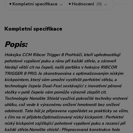
Kompletní specifikace
Hodnocení
0
Kompletní specifikace
Popis:
Hokejka CCM Ribcor Trigger 8 ProHráči, kteří upřednostňují
pohotové vypálení puku a ránu při každé střele, a zároveň
hledají větší cit na čepeli, našli parťáka v hokejce RIBCOR
TRIGGER 8 PRO. Je zkonstruována s optimalizovaným nízkým
kickpointem, který vám umožní vystřelit perfektní střelu, a
technologie čepele Dual-Feel sestávající z inovativní pěnové
vložky v patě čepele vám pomůže výrazně zlepšit cit.
Technologie Nanolite Shield využívá pokročilé techniky vrstvení
uhlíku, což vede k výraznému snížení hmotnosti bez snížení
odolnosti. Tato hůl je připravena vypořádat se prakticky se vším,
s čím na ni přijdete.Optimalizovaný nízký kickpoint : Perfektní
nízký kickpoint zajišťující pohotové vypálení puku a razanci při
každé střele.Nanolite shield : Přepracovaná konstrukce hole