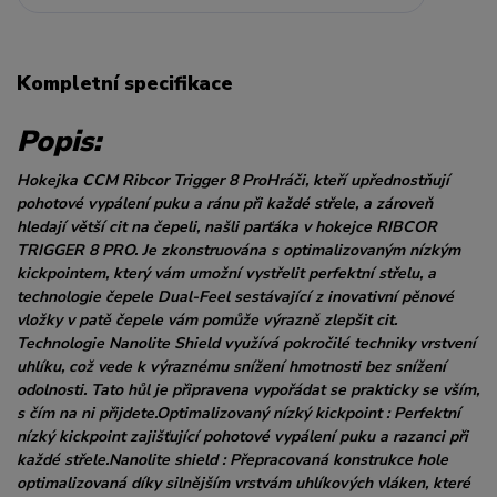
Kompletní specifikace
Popis:
Hokejka CCM Ribcor Trigger 8 ProHráči, kteří upřednostňují
pohotové vypálení puku a ránu při každé střele, a zároveň
hledají větší cit na čepeli, našli parťáka v hokejce RIBCOR
TRIGGER 8 PRO. Je zkonstruována s optimalizovaným nízkým
kickpointem, který vám umožní vystřelit perfektní střelu, a
technologie čepele Dual-Feel sestávající z inovativní pěnové
vložky v patě čepele vám pomůže výrazně zlepšit cit.
Technologie Nanolite Shield využívá pokročilé techniky vrstvení
uhlíku, což vede k výraznému snížení hmotnosti bez snížení
odolnosti. Tato hůl je připravena vypořádat se prakticky se vším,
s čím na ni přijdete.Optimalizovaný nízký kickpoint : Perfektní
nízký kickpoint zajišťující pohotové vypálení puku a razanci při
každé střele.Nanolite shield : Přepracovaná konstrukce hole
optimalizovaná díky silnějším vrstvám uhlíkových vláken, které