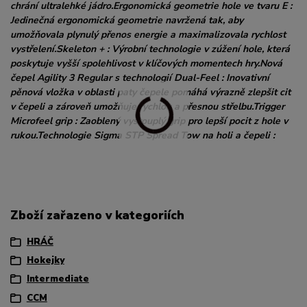
chrání ultralehké jádro.Ergonomická geometrie hole ve tvaru E :
Jedinečná ergonomická geometrie navržená tak, aby
umožňovala plynulý přenos energie a maximalizovala rychlost
vystřelení.Skeleton + : Výrobní technologie v zúžení hole, která
poskytuje vyšší spolehlivost v klíčových momentech hry.Nová
čepel Agility 3 Regular s technologií Dual-Feel : Inovativní
pěnová vložka v oblasti paty čepele pomáhá výrazně zlepšit cit
v čepeli a zároveň umožňuje rychlou a přesnou střelbu.Trigger
Microfeel grip : Zaoblený vystouplý grip pro lepší pocit z hole v
rukou.Technologie Sigma STP Spread Tow na holi a čepeli :
Zboží zařazeno v kategoriích
HRÁČ
Hokejky
Intermediate
CCM