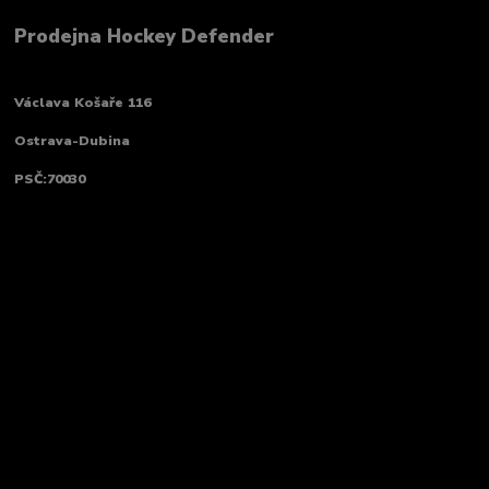
Prodejna Hockey Defender
Václava Košaře 116
Ostrava-Dubina
PSČ:70030