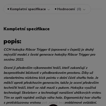
Kompletní specifikace
Hodnocení
0
Kompletní specifikace
popis:
CCM hokejka Ribcor Trigger 6 (opravená v čepeli) je druhý
nejvyšší model z šesté generace hokejky Ribcor Trigger pro
sezónu 2022.
Ocení ji především výkonnostní hráči, kteří zakončují z
bezprostřední blízkosti v předbrankovém prostoru. Díky už
standartnímu nízkému kick pointu v dolní části shaftu hole. Je
měkčí oproti předchozím generacím, takže je ocení především
techničtí hráči, kteří se rádi mazlí s pukem. Hokejka využívá
technologii Skeleton+ a technologii nanášení uhlíkových vrstev.
Tím se opět rapidně snižuje váha hole. Ergonomický tvar shaftu
s protiskluzovou vrstvou pak zajistí bezproblémové ovládání.