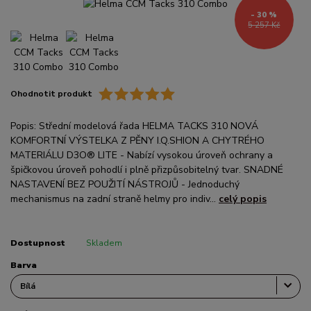
- 30 %
5 257 Kč
Ohodnotit produkt
Popis: Střední modelová řada HELMA TACKS 310 NOVÁ
KOMFORTNÍ VÝSTELKA Z PĚNY I.Q.SHION A CHYTRÉHO
MATERIÁLU D3O® LITE - Nabízí vysokou úroveň ochrany a
špičkovou úroveň pohodlí i plně přizpůsobitelný tvar. SNADNÉ
NASTAVENÍ BEZ POUŽITÍ NÁSTROJŮ - Jednoduchý
mechanismus na zadní straně helmy pro indiv...
celý popis
Dostupnost
Skladem
Barva