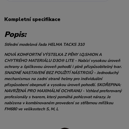
Kompletní specifikace
Popis:
Střední modelová řada HELMA TACKS 310
NOVÁ KOMFORTNÍ VÝSTELKA Z PĚNY I.Q.SHION A
CHYTRÉHO MATERIÁLU D3O® LITE - Nabízí vysokou úroveň
ochrany a špičkovou úroveň pohodlí i plně přizpůsobitelný tvar.
SNADNÉ NASTAVENÍ BEZ POUŽITÍ NÁSTROJŮ - Jednoduchý
mechanismus na zadní straně helmy pro individuální
přizpůsobení obepnutí a vysokou úroveň pohodlí. SKOŘEPINA:
NAVRŽENÁ PRO MAXIMÁLNÍ OCHRANU - Vzhled preferovaný
profesionály s tvarem, který pomáhá pohlcovat nárazy. Je
nabízena v kombinovaném provedení se stříbrnou mřížkou
FM680 ve velikostech S, M, L