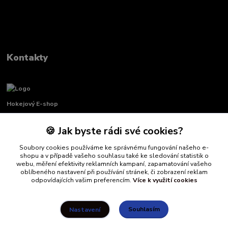
Kontakty
Hokejový E-shop
🍪 Jak byste rádi své cookies?
Renata Křenková
+420 739 339 689
Po-Pá, 8:00-16:00 pauza 11:00-13:00
Soubory cookies používáme ke správnému fungování našeho e-
shopu a v případě vašeho souhlasu také ke sledování statistik o
webu, měření efektivity reklamních kampaní, zapamatování vašeho
info@hockeydefender.cz
oblíbeného nastavení při používání stránek, či zobrazení reklam
odpovídajících vašim preferencím.
Více k využití cookies
Souhlasím
Nastavení