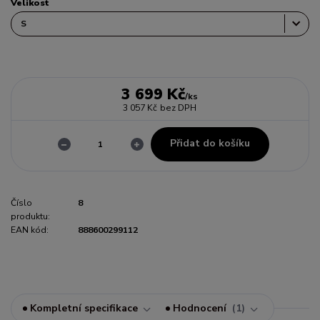
Velikost
3 699 Kč
/
ks
3 057 Kč
bez DPH
Přidat do košíku
Číslo
8
produktu:
EAN kód:
888600299112
Kompletní specifikace
Hodnocení
1