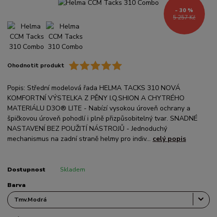
- 30 %
5 257 Kč
Ohodnotit produkt
Popis: Střední modelová řada HELMA TACKS 310 NOVÁ
KOMFORTNÍ VÝSTELKA Z PĚNY I.Q.SHION A CHYTRÉHO
MATERIÁLU D3O® LITE - Nabízí vysokou úroveň ochrany a
špičkovou úroveň pohodlí i plně přizpůsobitelný tvar. SNADNÉ
NASTAVENÍ BEZ POUŽITÍ NÁSTROJŮ - Jednoduchý
mechanismus na zadní straně helmy pro indiv...
celý popis
Dostupnost
Skladem
Barva