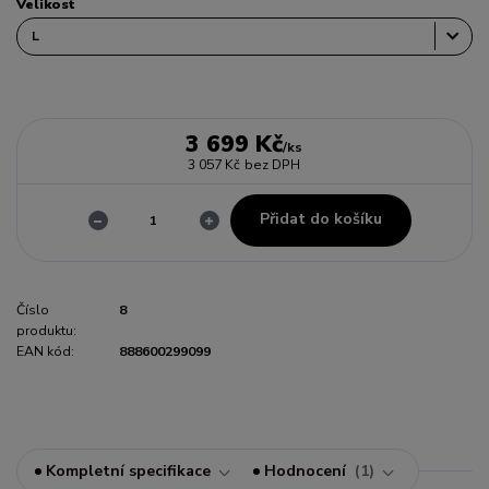
Velikost
3 699 Kč
/
ks
3 057 Kč
bez DPH
Přidat do košíku
Číslo
8
produktu:
EAN kód:
888600299099
Kompletní specifikace
Hodnocení
1