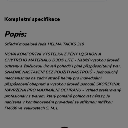
Kompletní specifikace
Popis:
Střední modelová řada HELMA TACKS 310
NOVÁ KOMFORTNÍ VÝSTELKA Z PĚNY I.Q.SHION A
CHYTRÉHO MATERIÁLU D3O® LITE - Nabízí vysokou úroveň
ochrany a špičkovou úroveň pohodlí i plně přizpůsobitelný tvar.
SNADNÉ NASTAVENÍ BEZ POUŽITÍ NÁSTROJŮ - Jednoduchý
mechanismus na zadní straně helmy pro individuální
přizpůsobení obepnutí a vysokou úroveň pohodlí. SKOŘEPINA:
NAVRŽENÁ PRO MAXIMÁLNÍ OCHRANU - Vzhled preferovaný
profesionály s tvarem, který pomáhá pohlcovat nárazy. Je
nabízena v kombinovaném provedení se stříbrnou mřížkou
FM680 ve velikostech S, M, L