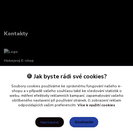
Kontakty
Hokejový E-shop
🍪 Jak byste rádi své cookies?
Renata Křenková
+420 739 339 689
Po-Pá, 8:00-16:00 pauza 11:00-13:00
Soubory cookies používáme ke správnému fungování našeho e-
shopu a v případě vašeho souhlasu také ke sledování statistik o
webu, měření efektivity reklamních kampaní, zapamatování vašeho
info@hockeydefender.cz
oblíbeného nastavení při používání stránek, či zobrazení reklam
odpovídajících vašim preferencím.
Více k využití cookies
Souhlasím
Nastavení