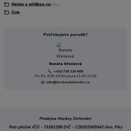
Helmy s mřížkou-combo
Ccm
Potřebujete poradit?
Renata Křenková
+420 739 339 689
Po-Pá, 8:00-16:00 pauza 11:00-13:00
info@hockeydefender.cz
Prodejna Hockey Defender:
Petr přeček
IČO - 73281298
DIČ - CZ8202065542
Gen. Píky