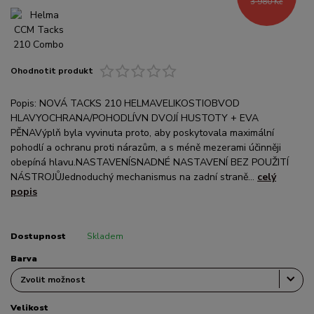
3 980 Kč
Ohodnotit produkt
Popis: NOVÁ TACKS 210 HELMAVELIKOSTIOBVOD
HLAVYOCHRANA/POHODLÍVN DVOJÍ HUSTOTY + EVA
PĚNAVýplň byla vyvinuta proto, aby poskytovala maximální
pohodlí a ochranu proti nárazům, a s méně mezerami účinněji
obepíná hlavu.NASTAVENÍSNADNÉ NASTAVENÍ BEZ POUŽITÍ
NÁSTROJŮJednoduchý mechanismus na zadní straně...
celý
popis
Dostupnost
Skladem
Barva
Velikost