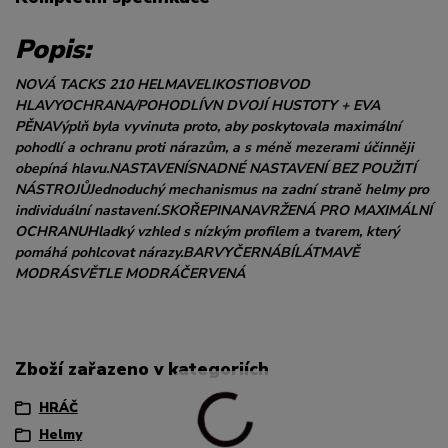
Popis:
NOVÁ TACKS 210 HELMAVELIKOSTIOBVOD
HLAVYOCHRANA/POHODLÍVN DVOJÍ HUSTOTY + EVA
PĚNAVýplň byla vyvinuta proto, aby poskytovala maximální
pohodlí a ochranu proti nárazům, a s méně mezerami účinněji
obepíná hlavu.NASTAVENÍSNADNÉ NASTAVENÍ BEZ POUŽITÍ
NÁSTROJŮJednoduchý mechanismus na zadní straně helmy pro
individuální nastavení.SKOŘEPINANAVRŽENÁ PRO MAXIMÁLNÍ
OCHRANUHladký vzhled s nízkým profilem a tvarem, který
pomáhá pohlcovat nárazy.BARVYČERNÁBÍLÁTMAVĚ
MODRÁSVĚTLE MODRÁČERVENÁ
Zboží zařazeno v kategoriích
HRÁČ
Helmy