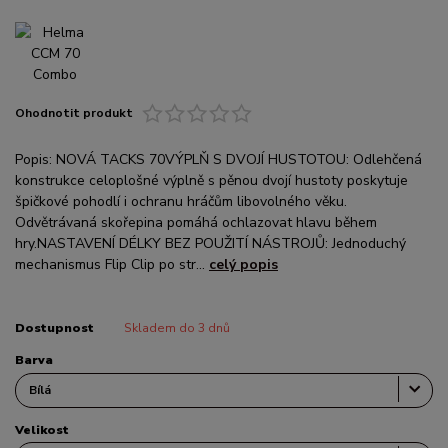
Ohodnotit produkt
Popis: NOVÁ TACKS 70VÝPLŇ S DVOJÍ HUSTOTOU: Odlehčená
konstrukce celoplošné výplně s pěnou dvojí hustoty poskytuje
špičkové pohodlí i ochranu hráčům libovolného věku.
Odvětrávaná skořepina pomáhá ochlazovat hlavu během
hry.NASTAVENÍ DÉLKY BEZ POUŽITÍ NÁSTROJŮ: Jednoduchý
mechanismus Flip Clip po str...
celý popis
Dostupnost
Skladem do 3 dnů
Barva
Velikost