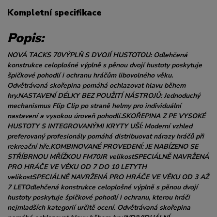
Kompletní specifikace
Popis:
NOVÁ TACKS 70VÝPLŇ S DVOJÍ HUSTOTOU: Odlehčená
konstrukce celoplošné výplně s pěnou dvojí hustoty poskytuje
špičkové pohodlí i ochranu hráčům libovolného věku.
Odvětrávaná skořepina pomáhá ochlazovat hlavu během
hry.NASTAVENÍ DÉLKY BEZ POUŽITÍ NÁSTROJŮ: Jednoduchý
mechanismus Flip Clip po straně helmy pro individuální
nastavení a vysokou úroveň pohodlí.SKOŘEPINA Z PE VYSOKÉ
HUSTOTY S INTEGROVANÝMI KRYTY UŠÍ: Moderní vzhled
preferovaný profesionály pomáhá distribuovat nárazy hráčů při
rekreační hře.KOMBINOVANÉ PROVEDENÍ: JE NABÍZENO SE
STŘÍBRNOU MŘÍŽKOU FM70JR velikostSPECIÁLNĚ NAVRŽENÁ
PRO HRÁČE VE VĚKU OD 7 DO 10 LETYTH
velikostSPECIÁLNĚ NAVRŽENÁ PRO HRÁČE VE VĚKU OD 3 AŽ
7 LETOdlehčená konstrukce celoplošné výplně s pěnou dvojí
hustoty poskytuje špičkové pohodlí i ochranu, kterou hráči
nejmladších kategorií určitě ocení. Odvětrávaná skořepina