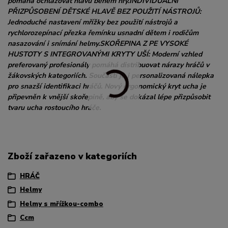
pomáhá ochlazovat hlavu během hry.INDIVIDUÁLNÍ
PŘIZPŮSOBENÍ DĚTSKÉ HLAVĚ BEZ POUŽITÍ NÁSTROJŮ:
Jednoduché nastavení mřížky bez použití nástrojů a
rychlorozepínací přezka řemínku usnadní dětem i rodičům
nasazování i snímání helmy.SKOŘEPINA Z PE VYSOKÉ
HUSTOTY S INTEGROVANÝMI KRYTY UŠÍ: Moderní vzhled
preferovaný profesionály pomáhá distribuovat nárazy hráčů v
žákovských kategoriích. Součástí je i personalizovaná nálepka
pro snazší identifikaci hráčů. Nový ergonomický kryt ucha je
připevněn k vnější skořepině, aby se dokázal lépe přizpůsobit
tvaru ucha rostoucího hráče.
Zboží zařazeno v kategoriích
HRÁČ
Helmy
Helmy s mřížkou-combo
Ccm