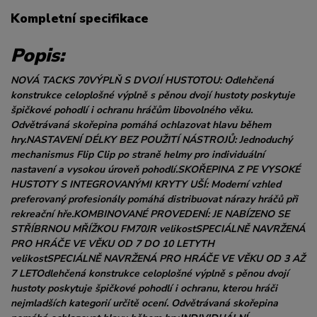
Kompletní specifikace
Popis:
NOVÁ TACKS 70VÝPLŇ S DVOJÍ HUSTOTOU: Odlehčená
konstrukce celoplošné výplně s pěnou dvojí hustoty poskytuje
špičkové pohodlí i ochranu hráčům libovolného věku.
Odvětrávaná skořepina pomáhá ochlazovat hlavu během
hry.NASTAVENÍ DÉLKY BEZ POUŽITÍ NÁSTROJŮ: Jednoduchý
mechanismus Flip Clip po straně helmy pro individuální
nastavení a vysokou úroveň pohodlí.SKOŘEPINA Z PE VYSOKÉ
HUSTOTY S INTEGROVANÝMI KRYTY UŠÍ: Moderní vzhled
preferovaný profesionály pomáhá distribuovat nárazy hráčů při
rekreační hře.KOMBINOVANÉ PROVEDENÍ: JE NABÍZENO SE
STŘÍBRNOU MŘÍŽKOU FM70JR velikostSPECIÁLNĚ NAVRŽENÁ
PRO HRÁČE VE VĚKU OD 7 DO 10 LETYTH
velikostSPECIÁLNĚ NAVRŽENÁ PRO HRÁČE VE VĚKU OD 3 AŽ
7 LETOdlehčená konstrukce celoplošné výplně s pěnou dvojí
hustoty poskytuje špičkové pohodlí i ochranu, kterou hráči
nejmladších kategorií určitě ocení. Odvětrávaná skořepina