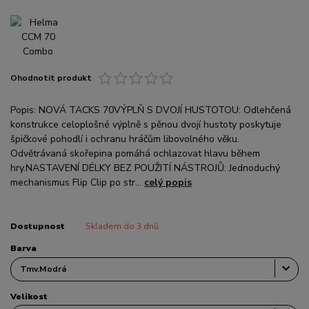
Ohodnotit produkt
Popis: NOVÁ TACKS 70VÝPLŇ S DVOJÍ HUSTOTOU: Odlehčená
konstrukce celoplošné výplně s pěnou dvojí hustoty poskytuje
špičkové pohodlí i ochranu hráčům libovolného věku.
Odvětrávaná skořepina pomáhá ochlazovat hlavu během
hry.NASTAVENÍ DÉLKY BEZ POUŽITÍ NÁSTROJŮ: Jednoduchý
mechanismus Flip Clip po str...
celý popis
Dostupnost
Skladem do 3 dnů
Barva
Velikost