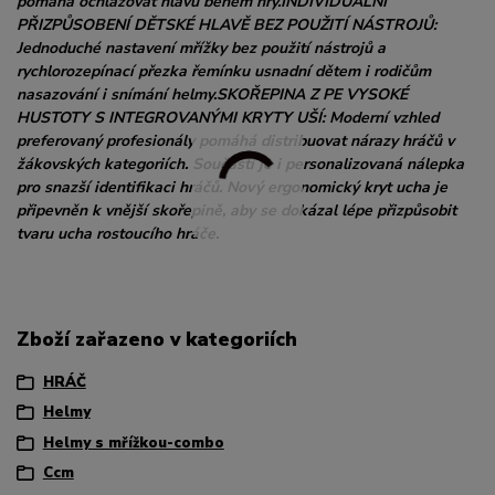
pomáhá ochlazovat hlavu během hry.INDIVIDUÁLNÍ
PŘIZPŮSOBENÍ DĚTSKÉ HLAVĚ BEZ POUŽITÍ NÁSTROJŮ:
Jednoduché nastavení mřížky bez použití nástrojů a
rychlorozepínací přezka řemínku usnadní dětem i rodičům
nasazování i snímání helmy.SKOŘEPINA Z PE VYSOKÉ
HUSTOTY S INTEGROVANÝMI KRYTY UŠÍ: Moderní vzhled
preferovaný profesionály pomáhá distribuovat nárazy hráčů v
žákovských kategoriích. Součástí je i personalizovaná nálepka
pro snazší identifikaci hráčů. Nový ergonomický kryt ucha je
připevněn k vnější skořepině, aby se dokázal lépe přizpůsobit
tvaru ucha rostoucího hráče.
Zboží zařazeno v kategoriích
HRÁČ
Helmy
Helmy s mřížkou-combo
Ccm