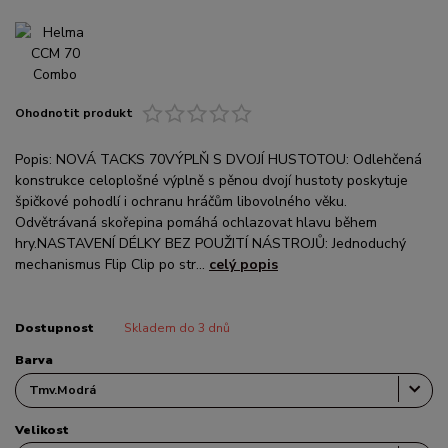
Ohodnotit produkt
Popis: NOVÁ TACKS 70VÝPLŇ S DVOJÍ HUSTOTOU: Odlehčená
konstrukce celoplošné výplně s pěnou dvojí hustoty poskytuje
špičkové pohodlí i ochranu hráčům libovolného věku.
Odvětrávaná skořepina pomáhá ochlazovat hlavu během
hry.NASTAVENÍ DÉLKY BEZ POUŽITÍ NÁSTROJŮ: Jednoduchý
mechanismus Flip Clip po str...
celý popis
Dostupnost
Skladem do 3 dnů
Barva
Velikost