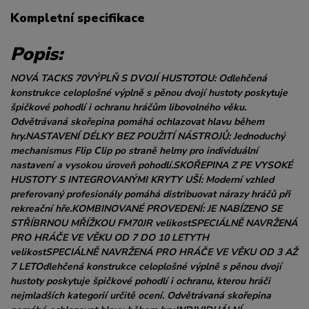
Kompletní specifikace
Popis:
NOVÁ TACKS 70VÝPLŇ S DVOJÍ HUSTOTOU: Odlehčená
konstrukce celoplošné výplně s pěnou dvojí hustoty poskytuje
špičkové pohodlí i ochranu hráčům libovolného věku.
Odvětrávaná skořepina pomáhá ochlazovat hlavu během
hry.NASTAVENÍ DÉLKY BEZ POUŽITÍ NÁSTROJŮ: Jednoduchý
mechanismus Flip Clip po straně helmy pro individuální
nastavení a vysokou úroveň pohodlí.SKOŘEPINA Z PE VYSOKÉ
HUSTOTY S INTEGROVANÝMI KRYTY UŠÍ: Moderní vzhled
preferovaný profesionály pomáhá distribuovat nárazy hráčů při
rekreační hře.KOMBINOVANÉ PROVEDENÍ: JE NABÍZENO SE
STŘÍBRNOU MŘÍŽKOU FM70JR velikostSPECIÁLNĚ NAVRŽENÁ
PRO HRÁČE VE VĚKU OD 7 DO 10 LETYTH
velikostSPECIÁLNĚ NAVRŽENÁ PRO HRÁČE VE VĚKU OD 3 AŽ
7 LETOdlehčená konstrukce celoplošné výplně s pěnou dvojí
hustoty poskytuje špičkové pohodlí i ochranu, kterou hráči
nejmladších kategorií určitě ocení. Odvětrávaná skořepina