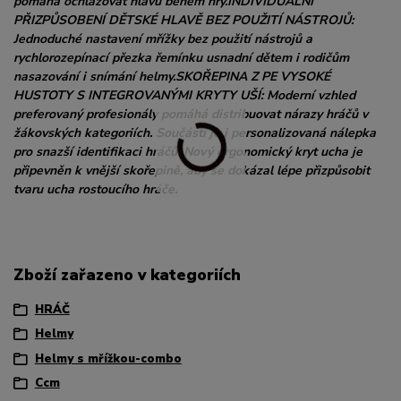
pomáhá ochlazovat hlavu během hry.INDIVIDUÁLNÍ
PŘIZPŮSOBENÍ DĚTSKÉ HLAVĚ BEZ POUŽITÍ NÁSTROJŮ:
Jednoduché nastavení mřížky bez použití nástrojů a
rychlorozepínací přezka řemínku usnadní dětem i rodičům
nasazování i snímání helmy.SKOŘEPINA Z PE VYSOKÉ
HUSTOTY S INTEGROVANÝMI KRYTY UŠÍ: Moderní vzhled
preferovaný profesionály pomáhá distribuovat nárazy hráčů v
žákovských kategoriích. Součástí je i personalizovaná nálepka
pro snazší identifikaci hráčů. Nový ergonomický kryt ucha je
připevněn k vnější skořepině, aby se dokázal lépe přizpůsobit
tvaru ucha rostoucího hráče.
Zboží zařazeno v kategoriích
HRÁČ
Helmy
Helmy s mřížkou-combo
Ccm