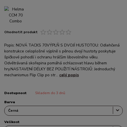
Ohodnotit produkt
Popis: NOVÁ TACKS 70VÝPLŇ S DVOJÍ HUSTOTOU: Odlehčená
konstrukce celoplošné výplně s pěnou dvojí hustoty poskytuje
špičkové pohodlí i ochranu hráčům libovolného věku.
Odvětrávaná skořepina pomáhá ochlazovat hlavu během
hry.NASTAVENÍ DÉLKY BEZ POUŽITÍ NÁSTROJŮ: Jednoduchý
mechanismus Flip Clip po str...
celý popis
Dostupnost
Skladem do 3 dnů
Barva
Velikost