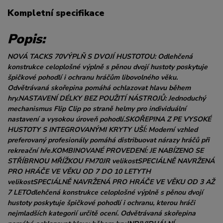
Kompletní specifikace
Popis:
NOVÁ TACKS 70VÝPLŇ S DVOJÍ HUSTOTOU: Odlehčená
konstrukce celoplošné výplně s pěnou dvojí hustoty poskytuje
špičkové pohodlí i ochranu hráčům libovolného věku.
Odvětrávaná skořepina pomáhá ochlazovat hlavu během
hry.NASTAVENÍ DÉLKY BEZ POUŽITÍ NÁSTROJŮ: Jednoduchý
mechanismus Flip Clip po straně helmy pro individuální
nastavení a vysokou úroveň pohodlí.SKOŘEPINA Z PE VYSOKÉ
HUSTOTY S INTEGROVANÝMI KRYTY UŠÍ: Moderní vzhled
preferovaný profesionály pomáhá distribuovat nárazy hráčů při
rekreační hře.KOMBINOVANÉ PROVEDENÍ: JE NABÍZENO SE
STŘÍBRNOU MŘÍŽKOU FM70JR velikostSPECIÁLNĚ NAVRŽENÁ
PRO HRÁČE VE VĚKU OD 7 DO 10 LETYTH
velikostSPECIÁLNĚ NAVRŽENÁ PRO HRÁČE VE VĚKU OD 3 AŽ
7 LETOdlehčená konstrukce celoplošné výplně s pěnou dvojí
hustoty poskytuje špičkové pohodlí i ochranu, kterou hráči
nejmladších kategorií určitě ocení. Odvětrávaná skořepina