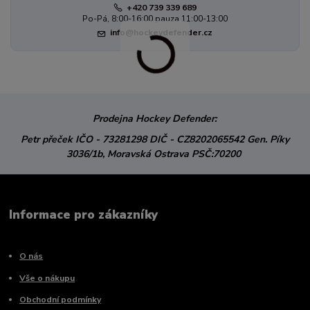
+420 739 339 689
Po-Pá, 8:00-16:00 pauza 11:00-13:00
info@hockeydefender.cz
Prodejna Hockey Defender:
Petr přeček
IČO - 73281298
DIČ - CZ8202065542
Gen. Píky
3036/1b,
Moravská Ostrava
PSČ:70200
Informace pro zákazníky
O nás
Vše o nákupu
Obchodní podmínky