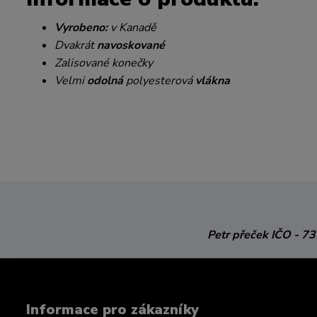
Vyrobeno:
v Kanadě
Dvakrát
navoskované
Zalisované konečky
Velmi
odolná
polyesterová
vlákna
Petr přeček
IČO - 7
Informace pro zákazníky