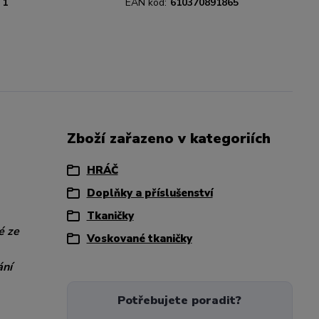
1
EAN kód:
610370891865
Zboží zařazeno v kategoriích
HRÁČ
Doplňky a příslušenství
Tkaničky
é ze
Voskované tkaničky
ání
Potřebujete poradit?