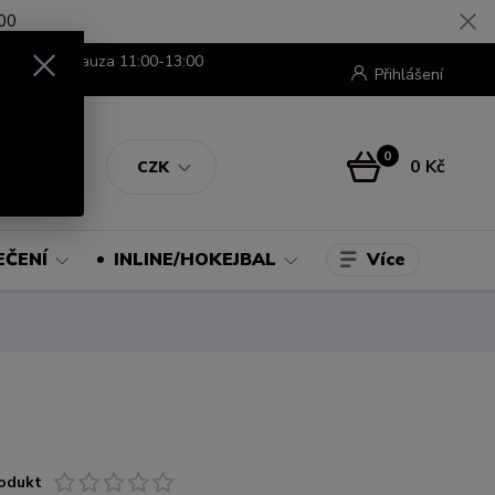
00
8:00-16:00 pauza 11:00-13:00
Přihlášení
0
0 Kč
CZK
Více
EČENÍ
INLINE/HOKEJBAL
odukt