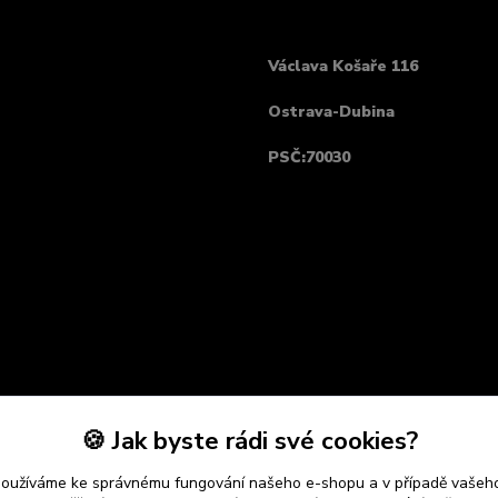
Václava Košaře 116
Ostrava-Dubina
PSČ:70030
🍪 Jak byste rádi své cookies?
používáme ke správnému fungování našeho e-shopu a v případě vašeho