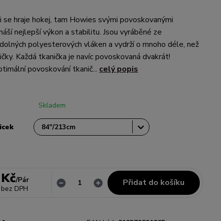
i se hraje hokej, tam Howies svými povoskovanými
náší nejlepší výkon a stabilitu. Jsou vyráběné ze
dolných polyesterových vláken a vydrží o mnoho déle, než
ičky. Každá tkanička je navíc povoskovaná dvakrát!
ptimální povoskování tkanič...
celý popis
Skladem
icek
 Kč
/
Pár
Přidat do košíku
bez DPH