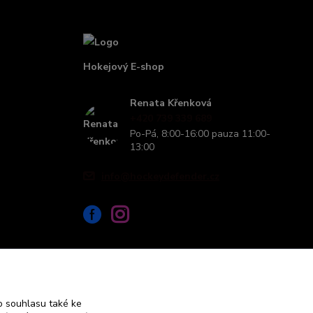
Hokejový E-shop
Renata Křenková
+420 739 339 689
Po-Pá, 8:00-16:00 pauza 11:00-
13:00
info@hockeydefender.cz
 souhlasu také ke