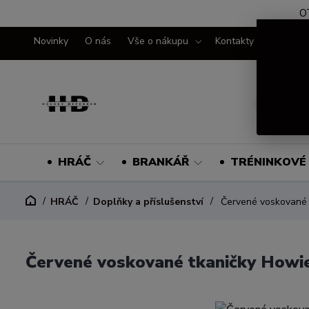
O
Novinky
O nás
Vše o nákupu
Kontakty
HRÁČ
BRANKÁŘ
TRÉNINKOVÉ 
HRÁČ
Doplňky a příslušenství
Červené voskované 
Červené voskované tkaničky Howi