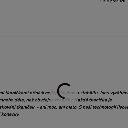
Číslo produktu:
 tkaničkami přináší nejlepší výkon a stabilitu. Jsou vyráběn
mnoho déle, než obyčejné tkaničky. Každá tkanička je
ování tkaniček - ani moc, ani málo. S naší technologií lisov
 konečky.