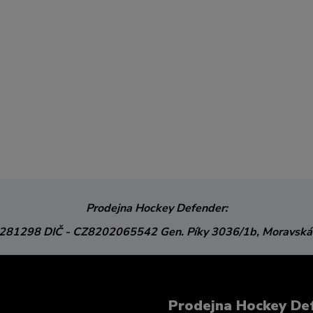
Prodejna Hockey Defender:
3281298
DIČ - CZ8202065542
Gen. Píky 3036/1b,
Moravská
Prodejna Hockey De