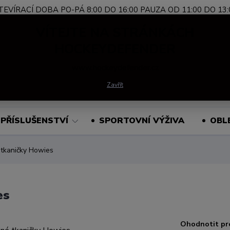
TEVÍRACÍ DOBA PO-PÁ 8:00 DO 16:00 PAUZA OD 11:00 DO 13:
Nevíte si rady?
+420 739 339 689
Po-Pá, 
VÍTEJTE NA STRÁNKÁCH
Zavolejte.
HOCKEYDEFENDER
www.hockeydefender.cz
Hledat
Zavřít
PŘÍSLUŠENSTVÍ
SPORTOVNÍ VÝŽIVA
OBL
tkaničky Howies
es
Ohodnotit pr