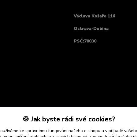
Václava Košaře 116
Ostrava-Dubina
PSČ:70030
🍪 Jak byste rádi své cookies?
používáme ke správnému fungování našeho e-shopu a v případě vašeho
k o webu, měření efektivity reklamních kampaní, zapamatování vašeho o