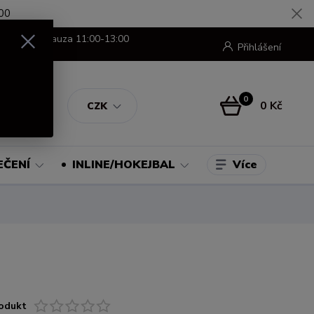
00
8:00-16:00 pauza 11:00-13:00
Přihlášení
0
0 Kč
CZK
Více
EČENÍ
INLINE/HOKEJBAL
odukt