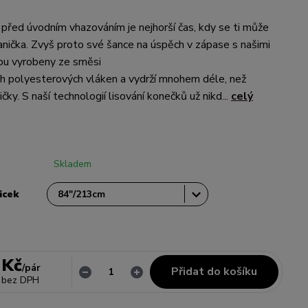
 před úvodním vhazováním je nejhorší čas, kdy se ti může
anička. Zvyš proto své šance na úspěch v zápase s našimi
sou vyrobeny ze směsi
h polyesterových vláken a vydrží mnohem déle, než
čky. S naší technologií lisování konečků už nikd...
celý
Skladem
icek
 Kč
/
pár
Přidat do košíku
bez DPH