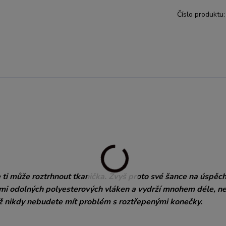
Číslo produktu:
 ti může roztrhnout tkanička. Zvyš proto své šance na úspěch
lmi odolných polyesterových vláken a vydrží mnohem déle, n
 už nikdy nebudete mít problém s roztřepenými konečky.