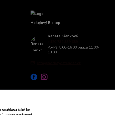
Hokejový E-shop
Renata Křenková
+420 739 339 689
Po-Pá, 8:00-16:00 pauza 11:00-
13:00
info@hockeydefender.cz
 souhlasu také ke
blíbeného nastavení