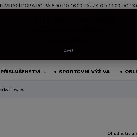
TEVÍRACÍ DOBA PO-PÁ 8:00 DO 16:00 PAUZA OD 11:00 DO 13:
Nevíte si rady?
+420 739 339 689
Po-Pá, 
VÍTEJTE NA STRÁNKÁCH
Zavolejte.
HOCKEYDEFENDER
www.hockeydefender.cz
Hledat
Zavřít
PŘÍSLUŠENSTVÍ
SPORTOVNÍ VÝŽIVA
OBL
ničky Howies
Ohodnotit pr