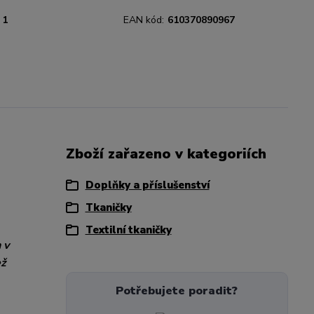
1
EAN kód:
610370890967
Zboží zařazeno v kategoriích
Doplňky a příslušenství
Tkaničky
Textilní tkaničky
 v
ež
Potřebujete poradit?