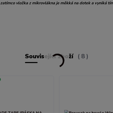
zatímco vložka z mikrovlákna je měkká na dotek a vyniká tím
Související zboží
8