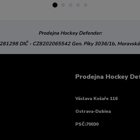
Prodejna Hockey Defender:
3281298
DIČ - CZ8202065542
Gen. Píky 3036/1b,
Moravská
Prodejna Hockey De
Václava Košaře 116
Ostrava-Dubina
PSČ:70030