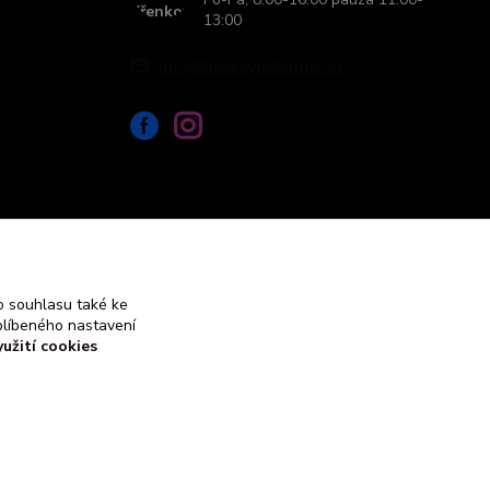
13:00
info@hockeydefender.cz
 souhlasu také ke
blíbeného nastavení
yužití cookies
Vytvořeno na
Eshop-rychle.cz