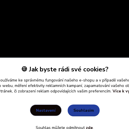
🍪 Jak byste rádi své cookies?
používáme ke správnému fungování našeho e-shopu a v případě vašeho
k o webu, měření efektivity reklamních kampaní, zapamatování vašeho o
stránek, či zobrazení reklam odpovídajících vašim preferencím.
Více k v
Souhlasím
Nastavení
Souhlas můžete odmítnout
zde
.