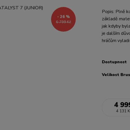
Popis: Plně k
- 26 %
základě mater
6 799 Kč
jak kdyby byl
je dalším dův
hráčům vyladi
Dostupnost
Velikost Bru
4 99
4 131 K