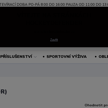
TEVÍRACÍ DOBA PO-PÁ 8:00 DO 16:00 PAUZA OD 11:00 DO 13:
Nevíte si rady?
+420 739 339 689
Po-Pá, 
VÍTEJTE NA STRÁNKÁCH
Zavolejte.
HOCKEYDEFENDER
www.hockeydefender.cz
Hledat
Zavřít
PŘÍSLUŠENSTVÍ
SPORTOVNÍ VÝŽIVA
OBL
OR)
Ohodnotit pr