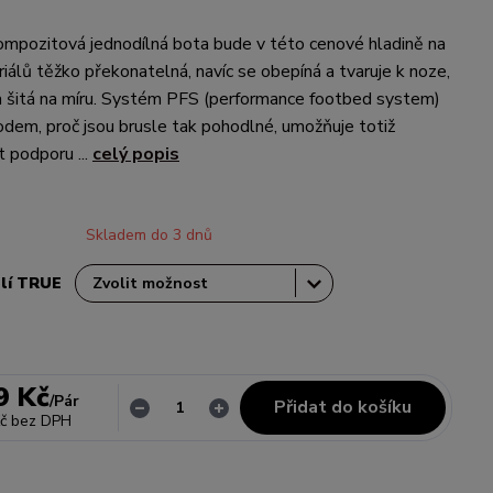
ompozitová jednodílná bota bude v této cenové hladině na
iálů těžko překonatelná, navíc se obepíná a tvaruje k noze,
a šitá na míru. Systém PFS (performance footbed system)
odem, proč jsou brusle tak pohodlné, umožňuje totiž
t podporu ...
celý popis
Skladem do 3 dnů
slí TRUE
9 Kč
/
Pár
Přidat do košíku
č
bez DPH