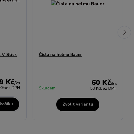
 V-Stick
Čísla na helmu Bauer
9 Kč
60 Kč
/
ks
/
ks
Kč
bez DPH
Skladem
50 Kč
bez DPH
 košíku
Zvolit variantu