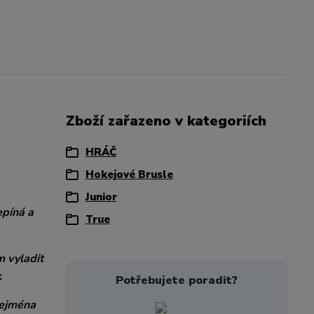
Zboží zařazeno v kategoriích
HRÁČ
Hokejové Brusle
Junior
epíná a
True
m vyladit
.
Potřebujete poradit?
zejména