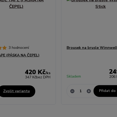
3 hodnocení
Brousek na brusle Winnwell
PE (PÁSKA NA ČEPEL)
24
420 Kč
/
ks
Skladem
206 
347 Kč
bez DPH
Přidat do
Zvolit variantu