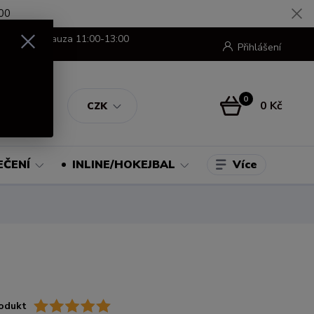
00
8:00-16:00 pauza 11:00-13:00
Přihlášení
0
0 Kč
CZK
Více
EČENÍ
INLINE/HOKEJBAL
odukt