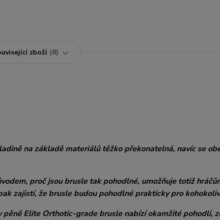
uvisející zboží
8
ladině na základě materiálů těžko překonatelná, navíc se ob
odem, proč jsou brusle tak pohodlné, umožňuje totiž hráčů
ak zajistí, že brusle budou pohodlné prakticky pro kohokoliv
ky pěně Elite Orthotic-grade brusle nabízí okamžité pohodlí, 