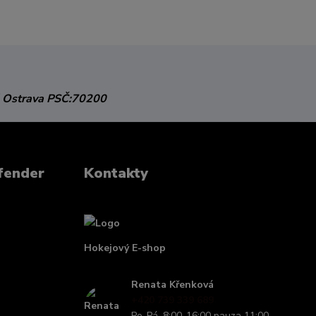
 Ostrava
PSČ:70200
fender
Kontakty
Hokejový E-shop
Renata Křenková
+420 739 339 689
Po-Pá, 8:00-16:00 pauza 11:00-