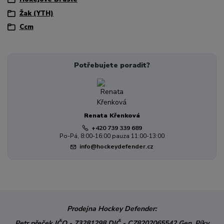
Žak (YTH)
Ccm
Potřebujete poradit?
Renata Křenková
+420 739 339 689
Po-Pá, 8:00-16:00 pauza 11:00-13:00
info@hockeydefender.cz
Prodejna Hockey Defender:
Petr přeček
IČO - 73281298
DIČ - CZ8202065542
Gen. Píky