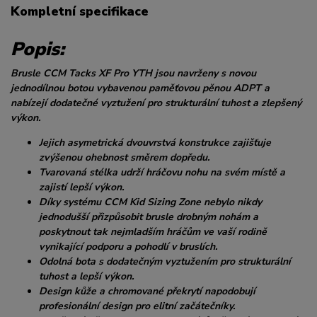
Kompletní specifikace
Popis:
Brusle CCM Tacks XF Pro YTH jsou navrženy s novou
jednodílnou botou vybavenou paměťovou pěnou ADPT a
nabízejí dodatečné vyztužení pro strukturální tuhost a zlepšený
výkon.
Jejich asymetrická dvouvrstvá konstrukce zajišťuje
zvýšenou ohebnost směrem dopředu.
Tvarovaná stélka udrží hráčovu nohu na svém místě a
zajistí lepší výkon.
Díky systému CCM Kid Sizing Zone nebylo nikdy
jednodušší přizpůsobit brusle drobným nohám a
poskytnout tak nejmladším hráčům ve vaší rodině
vynikající podporu a pohodlí v bruslích.
Odolná bota s dodatečným vyztužením pro strukturální
tuhost a lepší výkon.
Design kůže a chromované překrytí napodobují
profesionální design pro elitní začátečníky.