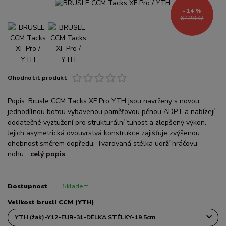
- 14 %
6 128 Kč
Ohodnotit produkt
Popis: Brusle CCM Tacks XF Pro YTH jsou navrženy s novou
jednodílnou botou vybavenou paměťovou pěnou ADPT a nabízejí
dodatečné vyztužení pro strukturální tuhost a zlepšený výkon.
Jejich asymetrická dvouvrstvá konstrukce zajišťuje zvýšenou
ohebnost směrem dopředu. Tvarovaná stélka udrží hráčovu
nohu...
celý popis
Dostupnost
Skladem
Velikost brusli CCM (YTH)