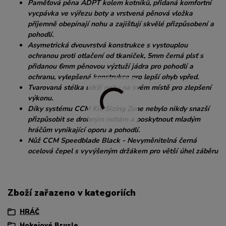
Paměťová pěna ADPT kolem kotníků, přidaná komfortní
vycpávka ve výřezu boty a vrstvená pěnová vložka
příjemně obepínají nohu a zajišťují skvělé přizpůsobení a
pohodlí.
Asymetrická dvouvrstvá konstrukce s vystouplou
ochranou proti otlačení od tkaniček, 5mm černá plsť s
přidanou 6mm pěnovou výztuží jádra pro pohodlí a
ochranu, vylepšená konstrukce pro lepší ohyb vpřed.
Tvarovaná stélka udrží nohu na svém místě pro zlepšení
výkonu.
Díky systému CCM Kid Sizing Zone nebylo nikdy snazší
přizpůsobit se drobným nohám a poskytnout mladým
hráčům vynikající oporu a pohodlí.
Nůž CCM Speedblade Black - Nevyměnitelná černá
ocelová čepel s vyvýšeným držákem pro větší úhel záběru
Zboží zařazeno v kategoriích
HRÁČ
Hokejové Brusle