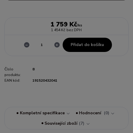
1 759 Kč
/
ks
1 454 Kč
bez DPH
Přidat do košíku
Číslo
8
produktu:
EAN kód:
191520432041
Kompletní specifikace
Hodnocení
0
Související zboží
7