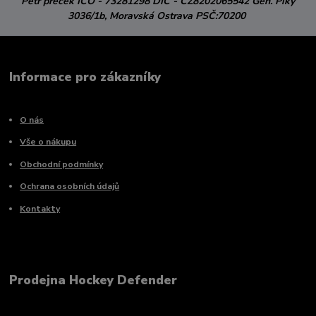
Petr přeček
IČO - 73281298
DIČ - CZ8202065542
Gen. Píky
3036/1b,
Moravská Ostrava
PSČ:70200
Informace pro zákazníky
O nás
Vše o nákupu
Obchodní podmínky
Ochrana osobních údajů
Kontakty
Prodejna Hockey Defender