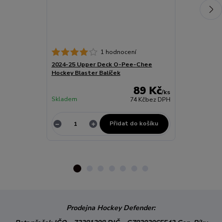
1 hodnocení
2024-25 Upper Deck O-Pee-Chee
BLADE TAPE 
Hockey Blaster Balíček
89 Kč
/
ks
Skladem
74 Kč
bez DPH
Skladem
Přidat do košíku
Z
Prodejna Hockey Defender: