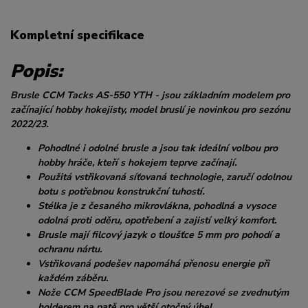
Kompletní specifikace
Popis:
Brusle CCM Tacks AS-550 YTH - jsou základním modelem pro
začínající hobby hokejisty, model bruslí je novinkou pro sezónu
2022/23.
Pohodlné i odolné brusle a jsou tak ideální volbou pro
hobby hráče, kteří s hokejem teprve začínají.
Použitá vstřikovaná síťovaná technologie, zaručí odolnou
botu s potřebnou konstrukční tuhostí.
Stélka je z česaného mikrovlákna, pohodlná a vysoce
odolná proti oděru, opotřebení a zajistí velký komfort.
Brusle mají filcový jazyk o tloušťce 5 mm pro pohodí a
ochranu nártu.
Vstřikovaná podešev napomáhá přenosu energie při
každém záběru.
Nože CCM SpeedBlade Pro jsou nerezové se zvednutým
holderem na patě pro větší otočný úhel.