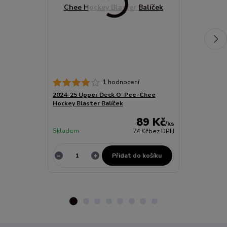
Brousek na br
1 hodnocení
2024-25 Upper Deck O-Pee-Chee
Hockey Blaster Balíček
89 Kč
/
ks
Skladem
Skladem
74 Kč
bez DPH
Přidat do košíku