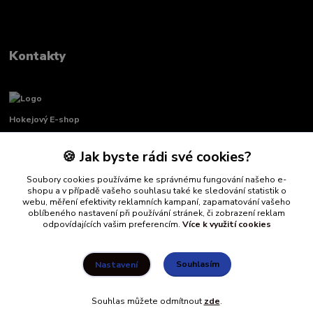
Kontakty
Hokejový E-shop
🍪 Jak byste rádi své cookies?
Renata Křenková
+420 739 339 689
Soubory cookies používáme ke správnému fungování našeho e-
Po-Pá, 8:00-16:00 pauza 11:00-13:00
shopu a v případě vašeho souhlasu také ke sledování statistik o
webu, měření efektivity reklamních kampaní, zapamatování vašeho
info@hockeydefender.cz
oblíbeného nastavení při používání stránek, či zobrazení reklam
odpovídajících vašim preferencím.
Více k využití cookies
Souhlasím
Nastavení
Souhlas můžete odmítnout
zde
.
Vytvořeno na
Eshop-rychle.cz