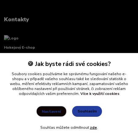
Kontakty
Hokejový E-shop
🍪 Jak byste rádi své cookies?
Renata Křenková
+420 739 339 689
Soubory cookies používáme ke správnému fungování našeho e-
Po-Pá, 8:00-16:00 pauza 11:00-13:00
shopu a v případě vašeho souhlasu také ke sledování statistik o
webu, měření efektivity reklamních kampaní, zapamatování vašeho
info@hockeydefender.cz
oblíbeného nastavení při používání stránek, či zobrazení reklam
odpovídajících vašim preferencím.
Více k využití cookies
Souhlasím
Nastavení
Souhlas můžete odmítnout
zde
.
Vytvořeno na
Eshop-rychle.cz