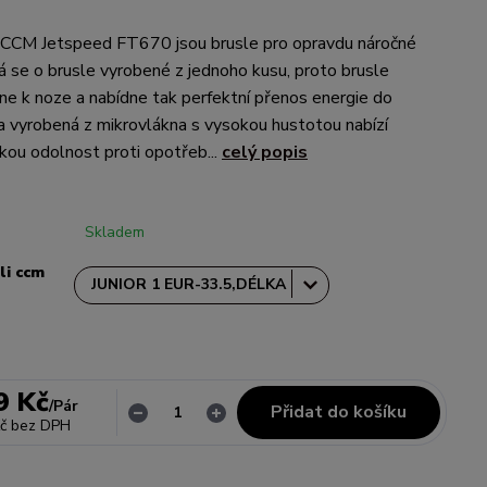
e CCM Jetspeed FT670 jsou brusle pro opravdu náročné
á se o brusle vyrobené z jednoho kusu, proto brusle
lne k noze a nabídne tak perfektní přenos energie do
a vyrobená z mikrovlákna s vysokou hustotou nabízí
okou odolnost proti opotřeb...
celý popis
Skladem
li ccm
9 Kč
/
Pár
Přidat do košíku
č
bez DPH