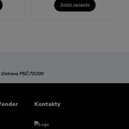
Zvolit variantu
 Ostrava
PSČ:70200
fender
Kontakty