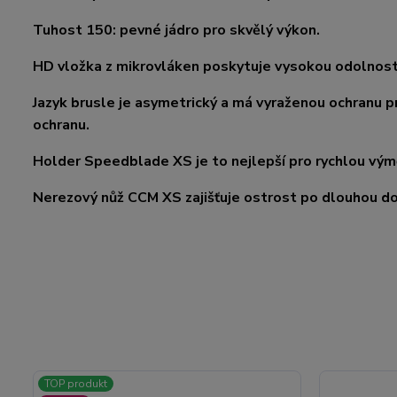
Tuhost 150: pevné jádro pro skvělý výkon.
HD vložka z mikrovláken poskytuje vysokou odolnost v
Jazyk brusle je asymetrický a má vyraženou ochranu pr
ochranu.
Holder Speedblade XS je to nejlepší pro rychlou vým
Nerezový nůž CCM XS zajišťuje ostrost po dlouhou d
TOP produkt