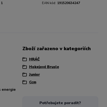
1
EAN kód:
191520634247
Zboží zařazeno v kategoriích
HRÁČ
Hokejové Brusle
Junior
Ccm
s energie
Potřebujete poradit?