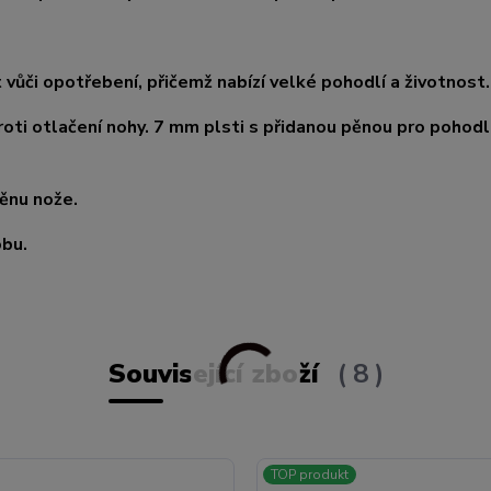
ůči opotřebení, přičemž nabízí velké pohodlí a životnost.
oti otlačení nohy. 7 mm plsti s přidanou pěnou pro pohodl
ěnu nože.
obu.
Související zboží
8
TOP produkt