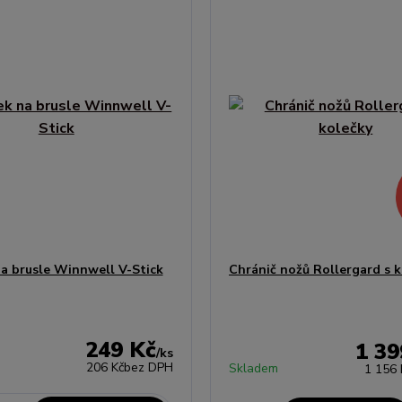
a brusle Winnwell V-Stick
Chránič nožů Rollergard s 
249 Kč
1 39
/
ks
206 Kč
bez DPH
Skladem
1 156 