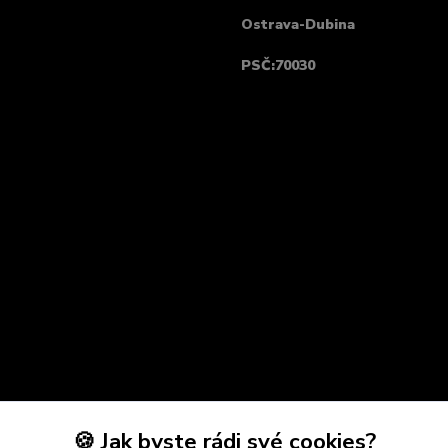
Ostrava-Dubina
PSČ:70030
🍪 Jak byste rádi své cookies?