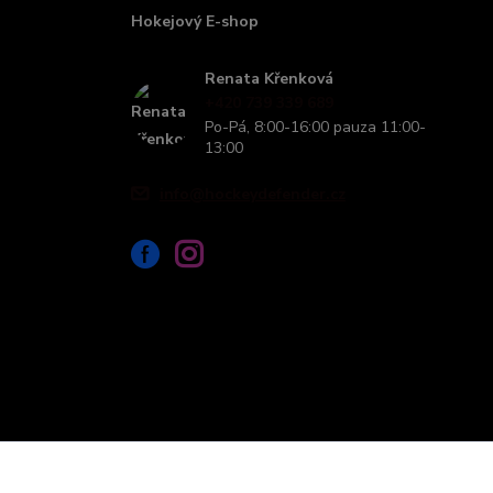
Hokejový E-shop
Renata Křenková
+420 739 339 689
Po-Pá, 8:00-16:00 pauza 11:00-
13:00
info@hockeydefender.cz