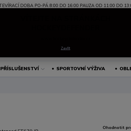
TEVÍRACÍ DOBA PO-PÁ 8:00 DO 16:00 PAUZA OD 11:00 DO 13:
Nevíte si rady?
+420 739 339 689
Po-Pá, 
VÍTEJTE NA STRÁNKÁCH
Zavolejte.
HOCKEYDEFENDER
www.hockeydefender.cz
Hledat
Zavřít
PŘÍSLUŠENSTVÍ
SPORTOVNÍ VÝŽIVA
OBL
Ohodnotit pr