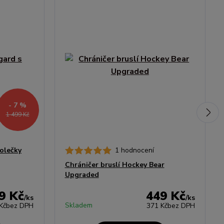
- 7 %
1 499 Kč
kolečky
1 hodnocení
Chráničer bruslí Hockey Bear
Upgraded
9 Kč
449 Kč
/
ks
/
ks
Skladem
Kč
bez DPH
371 Kč
bez DPH