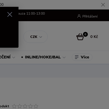
00
8:00-16:00 pauza 11:00-13:00
Přihlášení
0
0 Kč
CZK
Více
EČENÍ
INLINE/HOKEJBAL
odukt