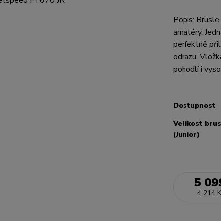
Popis: Brusl
amatéry. Jedn
perfektně při
odrazu. Vložk
pohodlí i vys
Dostupnost
Velikost brus
(Junior)
5 09
4 214 K