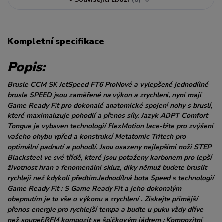
Kompletní specifikace
Popis:
Brusle CCM SK JetSpeed FT6 ProNové a vylepšené jednodílné
brusle SPEED jsou zaměřené na výkon a zrychlení, nyní mají
Game Ready Fit pro dokonalé anatomické spojení nohy s bruslí,
které maximalizuje pohodlí a přenos síly. Jazyk ADPT Comfort
Tongue je vybaven technologií FlexMotion lace-bite pro zvýšení
vašeho ohybu vpřed a konstrukcí Metatomic Tritech pro
optimální padnutí a pohodlí. Jsou osazeny nejlepšími noži STEP
Blacksteel ve své třídě, které jsou potaženy karbonem pro lepší
životnost hran a fenomenální skluz, díky němuž budete bruslit
rychleji než kdykoli předtím.Jednodílná bota Speed s technologií
Game Ready Fit : S Game Ready Fit a jeho dokonalým
obepnutím je to vše o výkonu a zrychlení . Získejte přímější
přenos energie pro rychlejší tempa a buďte u puku vždy dříve
než soupeř.RFM kompozit se špičkovým jádrem : Kompozitní