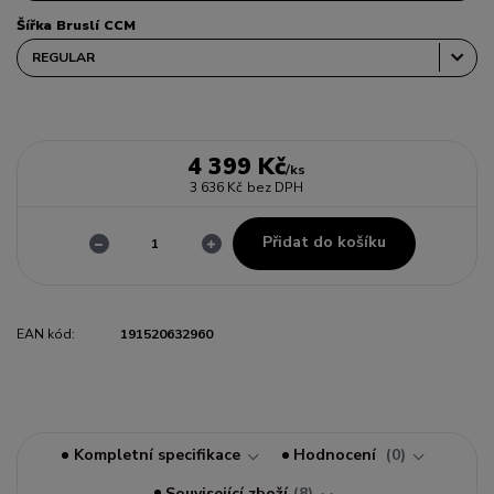
Šířka Bruslí CCM
4 399 Kč
/
ks
3 636 Kč
bez DPH
Přidat do košíku
EAN kód:
191520632960
Kompletní specifikace
Hodnocení
0
Související zboží
8