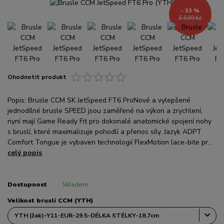
- 33 %
6 599 Kč
Ohodnotit produkt
Popis: Brusle CCM SK JetSpeed FT6 ProNové a vylepšené
jednodílné brusle SPEED jsou zaměřené na výkon a zrychlení,
nyní mají Game Ready Fit pro dokonalé anatomické spojení nohy
s bruslí, které maximalizuje pohodlí a přenos síly. Jazyk ADPT
Comfort Tongue je vybaven technologií FlexMotion lace-bite pr...
celý popis
Dostupnost
Skladem
Velikost brusli CCM (YTH)