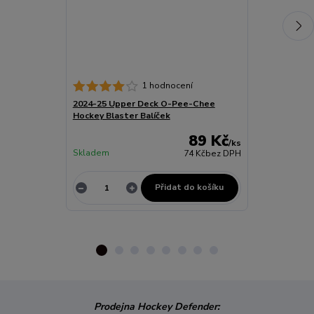
1 hodnocení
2024-25 Upper Deck O-Pee-Chee
BLADE TAPE 
Hockey Blaster Balíček
89 Kč
/
ks
Skladem
74 Kč
bez DPH
Skladem
Přidat do košíku
Z
Prodejna Hockey Defender: