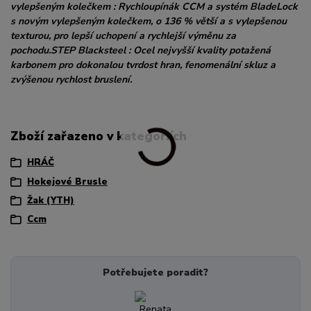
vylepšeným kolečkem : Rychloupínák CCM a systém BladeLock
s novým vylepšeným kolečkem, o 136 % větší a s vylepšenou
texturou, pro lepší uchopení a rychlejší výměnu za
pochodu.STEP Blacksteel : Ocel nejvyšší kvality potažená
karbonem pro dokonalou tvrdost hran, fenomenální skluz a
zvýšenou rychlost bruslení.
Zboží zařazeno v kategoriích
HRÁČ
Hokejové Brusle
Žak (YTH)
Ccm
Potřebujete poradit?