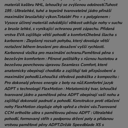
materiál kalibru NHL, lehoučký se zvýšenou odolností.Tuhost
195 : Ultralehké, tuhé a tepelně tvarovatelné jádro přináší
maximální bruslařský výkon.Totaldri Pro + s polygienem :
Vysoce účinný materiál odvádějící vlhkost udržuje nohy v suchu
a brusle lehké, s vynikající ochranou proti zápachu. Přidaná
vrstva EVA zajišťuje větší pohodlí a komfort.Ohebná šlacha s
karbonem : Zlepšený rozsah pohybu, který dovoluje větší
roztažení během bruslení pro dosažení vyšší rychlosti.
Karbonová vložka pro maximální ochranu.Paměťová pěna s
bezešvým komfortem : Pěnové polštářky s různou hustotou a
bezešvou povrchovou úpravou Seamless Comfort, které
anatomicky obepínají chodidlo a zajišťují tak přizpůsobení a
maximální pohodlí.Lehoučká středová podrážka z kompozitu :
Pro dokonalý přenos energie z boty na nůž.Komfortní jazyk
ADPT s technologií FlexMotion : Metatomický tvar, lehoučké
tvarované jádro a paměťová pěna ADPT obepínají vaši nohu a
zajišťují dokonalé padnutí a pohodlí. Konstrukce proti otlačení
nohy FlexMotion zlepšuje ohyb vpřed a chrání vás.Tvarované
CCM ortholite ultra s paměťovou pěnou ADPT : Ultralehké
pohodlí, formovaný střih s podporou držení paty a přidanou
vrstvou paměťové pěny ADPT.Držák Speedblade XS s