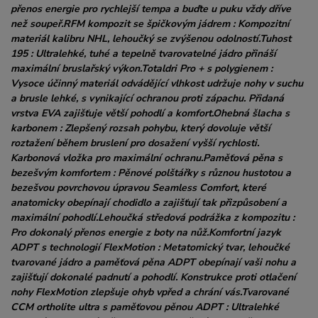
přenos energie pro rychlejší tempa a buďte u puku vždy dříve
než soupeř.RFM kompozit se špičkovým jádrem : Kompozitní
materiál kalibru NHL, lehoučký se zvýšenou odolností.Tuhost
195 : Ultralehké, tuhé a tepelně tvarovatelné jádro přináší
maximální bruslařský výkon.Totaldri Pro + s polygienem :
Vysoce účinný materiál odvádějící vlhkost udržuje nohy v suchu
a brusle lehké, s vynikající ochranou proti zápachu. Přidaná
vrstva EVA zajišťuje větší pohodlí a komfort.Ohebná šlacha s
karbonem : Zlepšený rozsah pohybu, který dovoluje větší
roztažení během bruslení pro dosažení vyšší rychlosti.
Karbonová vložka pro maximální ochranu.Paměťová pěna s
bezešvým komfortem : Pěnové polštářky s různou hustotou a
bezešvou povrchovou úpravou Seamless Comfort, které
anatomicky obepínají chodidlo a zajišťují tak přizpůsobení a
maximální pohodlí.Lehoučká středová podrážka z kompozitu :
Pro dokonalý přenos energie z boty na nůž.Komfortní jazyk
ADPT s technologií FlexMotion : Metatomický tvar, lehoučké
tvarované jádro a paměťová pěna ADPT obepínají vaši nohu a
zajišťují dokonalé padnutí a pohodlí. Konstrukce proti otlačení
nohy FlexMotion zlepšuje ohyb vpřed a chrání vás.Tvarované
CCM ortholite ultra s paměťovou pěnou ADPT : Ultralehké