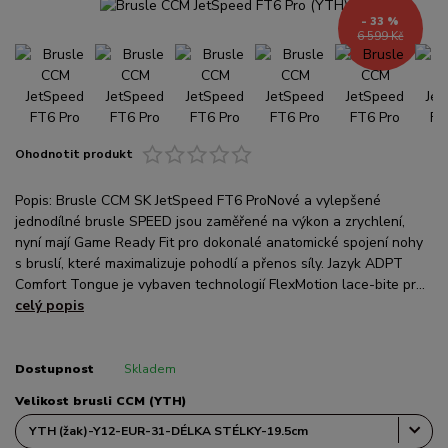
- 33 %
6 599 Kč
Ohodnotit produkt
Popis: Brusle CCM SK JetSpeed FT6 ProNové a vylepšené
jednodílné brusle SPEED jsou zaměřené na výkon a zrychlení,
nyní mají Game Ready Fit pro dokonalé anatomické spojení nohy
s bruslí, které maximalizuje pohodlí a přenos síly. Jazyk ADPT
Comfort Tongue je vybaven technologií FlexMotion lace-bite pr...
celý popis
Dostupnost
Skladem
Velikost brusli CCM (YTH)