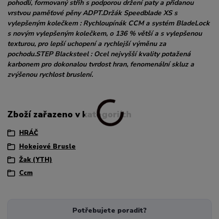
pohodlí, formovaný střih s podporou držení paty a přidanou
vrstvou paměťové pěny ADPT.Držák Speedblade XS s
vylepšeným kolečkem : Rychloupínák CCM a systém BladeLock
s novým vylepšeným kolečkem, o 136 % větší a s vylepšenou
texturou, pro lepší uchopení a rychlejší výměnu za
pochodu.STEP Blacksteel : Ocel nejvyšší kvality potažená
karbonem pro dokonalou tvrdost hran, fenomenální skluz a
zvýšenou rychlost bruslení.
Zboží zařazeno v kategoriích
HRÁČ
Hokejové Brusle
Žak (YTH)
Ccm
Potřebujete poradit?