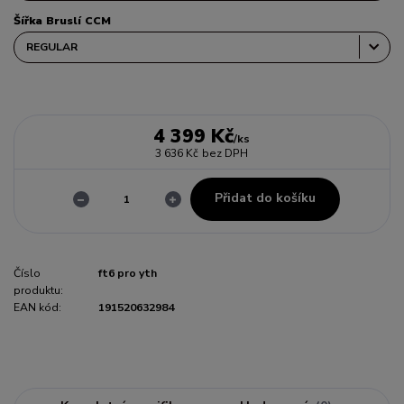
Šířka Bruslí CCM
4 399 Kč
/
ks
3 636 Kč
bez DPH
Přidat do košíku
Číslo
ft6 pro yth
produktu:
EAN kód:
191520632984