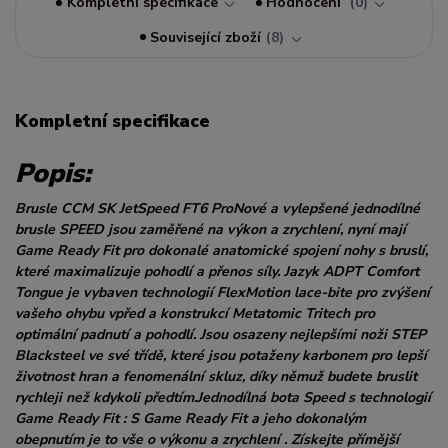
Kompletní specifikace
Hodnocení
0
Související zboží
8
Kompletní specifikace
Popis:
Brusle CCM SK JetSpeed FT6 ProNové a vylepšené jednodílné
brusle SPEED jsou zaměřené na výkon a zrychlení, nyní mají
Game Ready Fit pro dokonalé anatomické spojení nohy s bruslí,
které maximalizuje pohodlí a přenos síly. Jazyk ADPT Comfort
Tongue je vybaven technologií FlexMotion lace-bite pro zvýšení
vašeho ohybu vpřed a konstrukcí Metatomic Tritech pro
optimální padnutí a pohodlí. Jsou osazeny nejlepšími noži STEP
Blacksteel ve své třídě, které jsou potaženy karbonem pro lepší
životnost hran a fenomenální skluz, díky němuž budete bruslit
rychleji než kdykoli předtím.Jednodílná bota Speed s technologií
Game Ready Fit : S Game Ready Fit a jeho dokonalým
obepnutím je to vše o výkonu a zrychlení . Získejte přímější