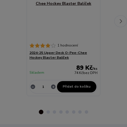
1 hodnocení
2024-25 Upper Deck O-Pee-Chee
BLADE TAPE 
Hockey Blaster Balíček
89 Kč
/
ks
Skladem
74 Kč
bez DPH
Skladem
Přidat do košíku
Z