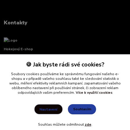
Kontakty
Hokejový E-shop
🍪 Jak byste rádi své cookies?
Renata Křenková
+420 739 339 689
Soubory cookies používáme ke správnému fungování našeho e-
Po-Pá, 8:00-16:00 pauza 11:00-13:00
shopu a v případě vašeho souhlasu také ke sledování statistik o
webu, měření efektivity reklamních kampaní, zapamatování vašeho
info@hockeydefender.cz
oblíbeného nastavení při používání stránek, či zobrazení reklam
odpovídajících vašim preferencím.
Více k využití cookies
Souhlasím
Nastavení
Souhlas můžete odmítnout
zde
.
Vytvořeno na
Eshop-rychle.cz