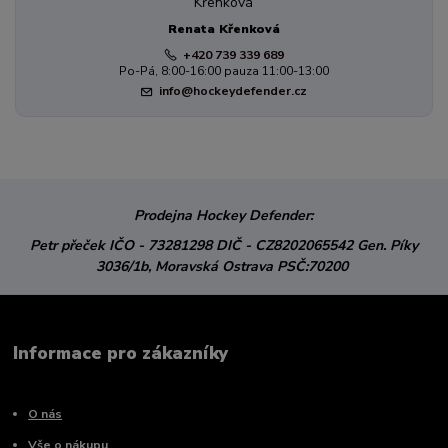
Renata Křenková
+420 739 339 689
Po-Pá, 8:00-16:00 pauza 11:00-13:00
info@hockeydefender.cz
Prodejna Hockey Defender:
Petr přeček
IČO - 73281298
DIČ - CZ8202065542
Gen. Píky
3036/1b,
Moravská Ostrava
PSČ:70200
Informace pro zákazníky
O nás
Vše o nákupu