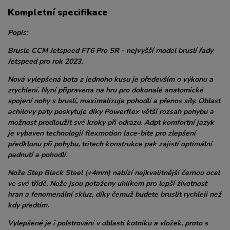
Kompletní specifikace
Popis:
Brusle CCM Jetspeed FT6 Pro SR - nejvyšší model bruslí řady
Jetspeed pro rok 2023.
Nová vylepšená bota z jednoho kusu je především o výkonu a
zrychlení. Nyní připravena na hru pro dokonalé anatomické
spojení nohy s bruslí, maximalizuje pohodlí a přenos síly. Oblast
achilovy paty poskytuje díky Powerflex větší rozsah pohybu a
možnost prodloužit své kroky při odrazu. Adpt komfortní jazyk
je vybaven technologií flexmotion lace-bite pro zlepšení
předklonu při pohybu, tritech konstrukce pak zajistí optimální
padnutí a pohodlí.
Nože Step Black Steel (+4mm) nabízí nejkvalitnější černou ocel
ve své třídě. Nože jsou potaženy uhlíkem pro lepší životnost
hran a fenomenální skluz, díky čemuž budete bruslit rychleji než
kdy předtím.
Vylepšené je i polstrování v oblasti kotníku a vložek, proto s