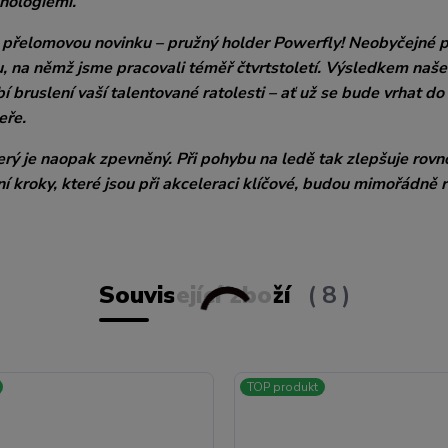
hnologiemi.
nu přelomovou novinku – pružný holder Powerfly! Neobyčejné p
 na němž jsme pracovali téměř čtvrtstoletí. Výsledkem naš
í bruslení vaší talentované ratolesti – ať už se bude vrhat do 
eře.
terý je naopak zpevněný. Při pohybu na ledě tak zlepšuje rov
í kroky, které jsou při akceleraci klíčové, budou mimořádně r
Související zboží
8
TOP produkt