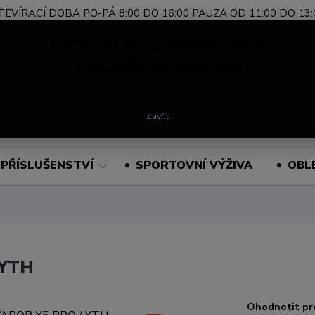
TEVÍRACÍ DOBA PO-PÁ 8:00 DO 16:00 PAUZA OD 11:00 DO 13:
Nevíte si rady?
+420 739 339 689
Po-Pá, 
VÍTEJTE NA STRÁNKÁCH
Zavolejte.
HOCKEYDEFENDER
www.hockeydefender.cz
Hledat
Zavřít
PŘÍSLUŠENSTVÍ
SPORTOVNÍ VÝŽIVA
OBL
 YTH
Ohodnotit pr