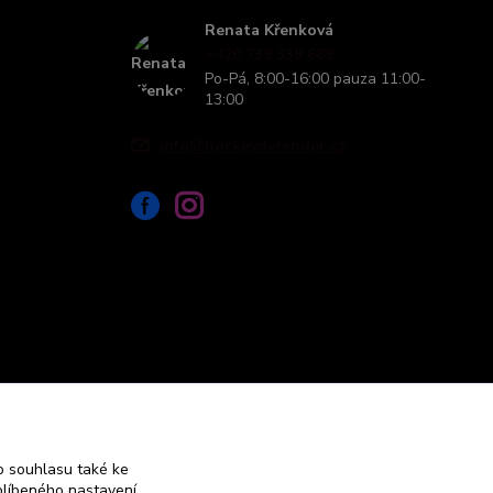
Renata Křenková
+420 739 339 689
Po-Pá, 8:00-16:00 pauza 11:00-
13:00
info@hockeydefender.cz
 souhlasu také ke
blíbeného nastavení