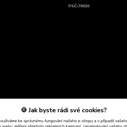
PSČ:70030
🍪 Jak byste rádi své cookies?
používáme ke správnému fungování našeho e-shopu a v případě vašeho
k o webu, měření efektivity reklamních kampaní, zapamatování vašeho o