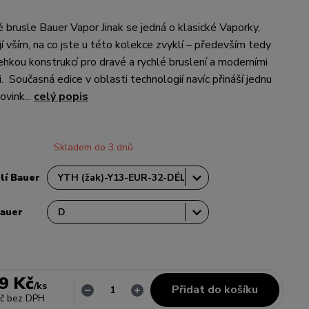
é brusle Bauer Vapor Jinak se jedná o klasické Vaporky,
í vším, na co jste u této kolekce zvyklí – především tedy
hkou konstrukcí pro dravé a rychlé bruslení a moderními
 Současná edice v oblasti technologií navíc přináší jednu
vink...
celý popis
Skladem do 3 dnů
lí Bauer
Bauer
9 Kč
/
ks
Přidat do košíku
č
bez DPH