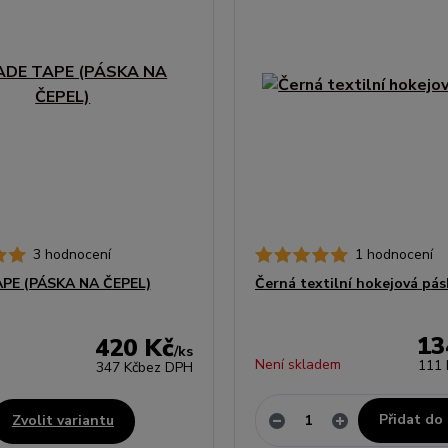
3 hodnocení
1 hodnocení
PE (PÁSKA NA ČEPEL)
Černá textilní hokejová pás
13
420 Kč
/
ks
Není skladem
111 
347 Kč
bez DPH
Přidat do
Zvolit variantu