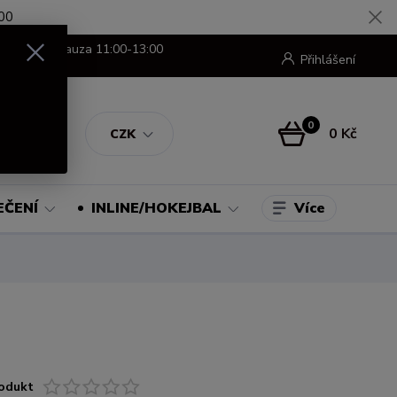
00
8:00-16:00 pauza 11:00-13:00
Přihlášení
0
0 Kč
CZK
Více
EČENÍ
INLINE/HOKEJBAL
odukt