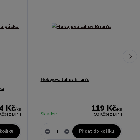
Hokejová láhev Brian’s
ka
4 Kč
119 Kč
/
ks
/
ks
Skladem
Kč
bez DPH
98 Kč
bez DPH
 košíku
Přidat do košíku