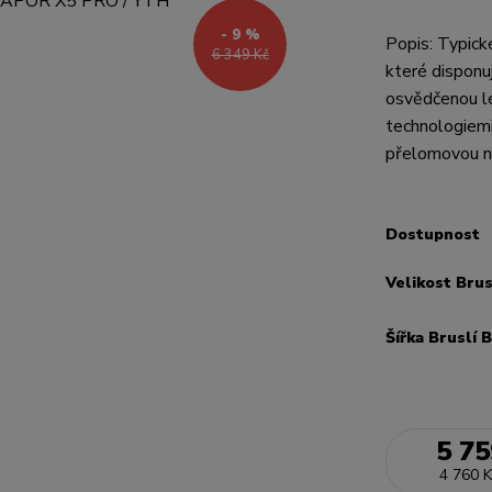
- 9 %
Popis: Typick
6 349 Kč
které disponuj
osvědčenou le
technologiemi.
přelomovou no
Dostupnost
Velikost Brus
Šířka Bruslí 
5 75
4 760 K