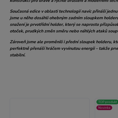
konstrukcí pro dravé a rychlé bruslení a moderními tec
Současná edice v oblasti technologií navíc přináší jed
jsme u něho dosáhli ohebným zadním sloupkem holderu,
snažení je prvotřídní holder, který se naprosto přizpůsob
otoček, prudkých změn směru nebo náhlých ataků soup
Zároveň jsme ale proměnili i přední sloupek holderu, k
perfektně přenáší hráčem vyvinutou energii – takže prvn
stabilní.
TOP produkt
Novinka