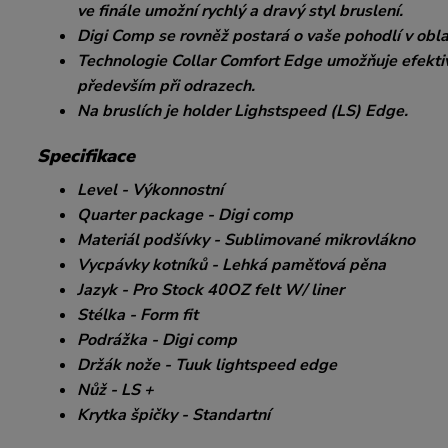
ve finále umožní rychlý a dravý styl bruslení.
Digi Comp se rovněž postará o vaše pohodlí v obla
Technologie Collar Comfort Edge umožňuje efektivn
především při odrazech.
Na bruslích je holder Lighstspeed (LS) Edge.
Specifikace
Level - Výkonnostní
Quarter package - Digi comp
Materiál podšívky - Sublimované mikrovlákno
Vycpávky kotníků - Lehká paměťová pěna
Jazyk - Pro Stock 40OZ felt W/ liner
Stélka - Form fit
Podrážka - Digi comp
Držák nože - Tuuk lightspeed edge
Nůž - LS +
Krytka špičky - Standartní