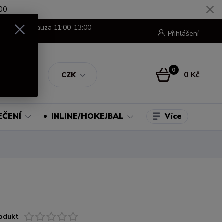
00
8:00-16:00 pauza 11:00-13:00
Přihlášení
0
0 Kč
CZK
Více
EČENÍ
INLINE/HOKEJBAL
odukt