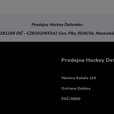
Prodejna Hockey Defender:
3281298
DIČ - CZ8202065542
Gen. Píky 3036/1b,
Moravská
Prodejna Hockey De
Václava Košaře 116
Ostrava-Dubina
PSČ:70030