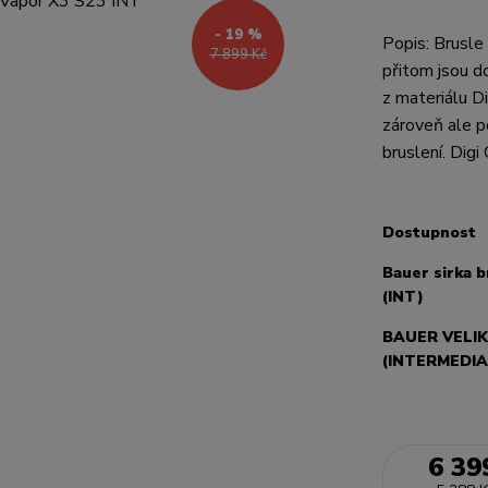
- 19 %
Popis: Brusle
7 899 Kč
přitom jsou d
z materiálu D
zároveň ale p
bruslení. Digi
Dostupnost
Bauer sirka b
(INT)
BAUER VELI
(INTERMEDIA
6 39