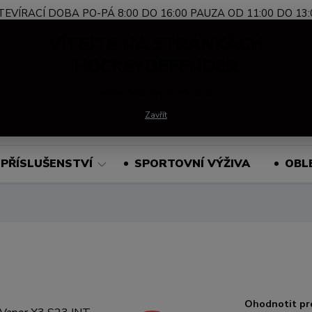
TEVÍRACÍ DOBA PO-PÁ 8:00 DO 16:00 PAUZA OD 11:00 DO 13:
Nevíte si rady?
+420 739 339 689
Po-Pá, 
VÍTEJTE NA STRÁNKÁCH
Zavolejte.
HOCKEYDEFENDER
www.hockeydefender.cz
Hledat
Zavřít
PŘÍSLUŠENSTVÍ
SPORTOVNÍ VÝŽIVA
OBL
Ohodnotit pr