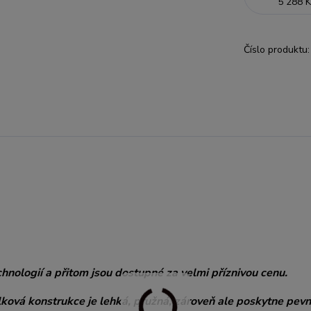
5 288 K
Číslo produktu:
nologií a přitom jsou dostupné za velmi příznivou cenu.
lková konstrukce je lehká, pružná, zároveň ale poskytne pevn