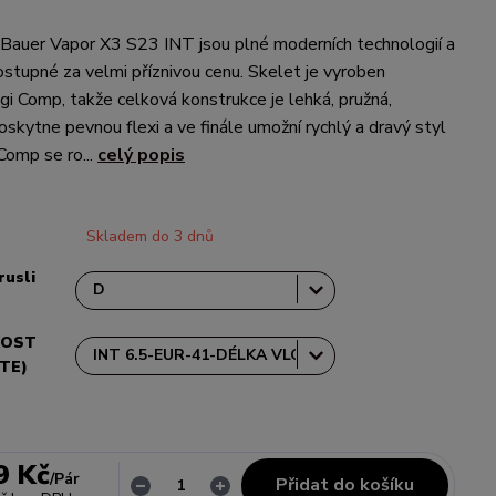
 Bauer Vapor X3 S23 INT jsou plné moderních technologií a
ostupné za velmi příznivou cenu. Skelet je vyroben
igi Comp, takže celková konstrukce je lehká, pružná,
oskytne pevnou flexi a ve finále umožní rychlý a dravý styl
 Comp se ro...
celý popis
Skladem do 3 dnů
rusli
KOST
TE)
9 Kč
/
Pár
Přidat do košíku