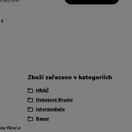
č
bez DPH
6
Zboží zařazeno v kategoriích
HRÁČ
Hokejové Brusle
Intermediate
Bauer
ou flexi a