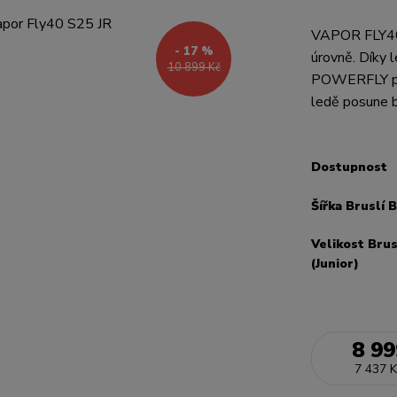
VAPOR FLY40 p
- 17 %
úrovně. Díky 
10 899 Kč
POWERFLY posk
ledě posune b
Dostupnost
Šířka Bruslí 
Velikost Brus
(Junior)
8 99
7 437 K