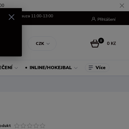
00
8:00-16:00 pauza 11:00-13:00
Přihlášení
0
0 Kč
CZK
Více
EČENÍ
INLINE/HOKEJBAL
odukt