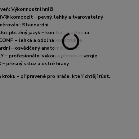
veň: Výkonnostní hráči
V® kompozit – pevný, lehký a tvarovatelný
něrování: Standardní
0oz plstěný jazyk – komfort a ochrana
 COMP – lehká a odolná konstrukce
ardní – osvědčený anatomický tvar
 – profesionální výkon a přenos energie
X – přesný skluz a ostré hrany
kroku – připravené pro hráče, kteří chtějí růst.