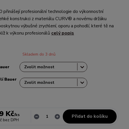
řinášejí profesionální technologie do výkonnostní
lehké konstrukci z materiálu CURV® a novému držáku
ytnou výbušné zrychlení, oporu a pohodlí, které tě na
líž k výkonu profesionálů
celý popis
Skladem do 3 dnů
Bauer
lí Bauer
9 Kč
/
ks
Přidat do košíku
č
bez DPH