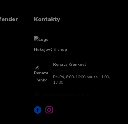
fender
Kontakty
Hokejový E-shop
Renata Křenková
+420 739 339 689
Po-Pá, 8:00-16:00 pauza 11:00-
13:00
info@hockeydefender.cz