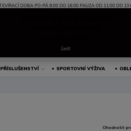
TEVÍRACÍ DOBA PO-PÁ 8:00 DO 16:00 PAUZA OD 11:00 DO 13:
Nevíte si rady?
+420 739 339 689
Po-Pá, 
VÍTEJTE NA STRÁNKÁCH
Zavolejte.
HOCKEYDEFENDER
www.hockeydefender.cz
Hledat
Zavřít
PŘÍSLUŠENSTVÍ
SPORTOVNÍ VÝŽIVA
OBL
Ohodnotit pr