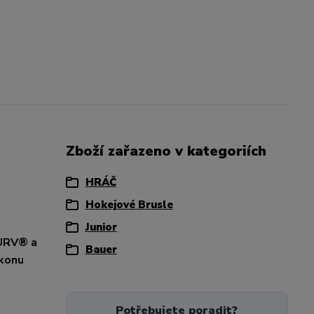
Zboží zařazeno v kategoriích
HRÁČ
Hokejové Brusle
Junior
CURV® a
Bauer
ýkonu
Potřebujete poradit?