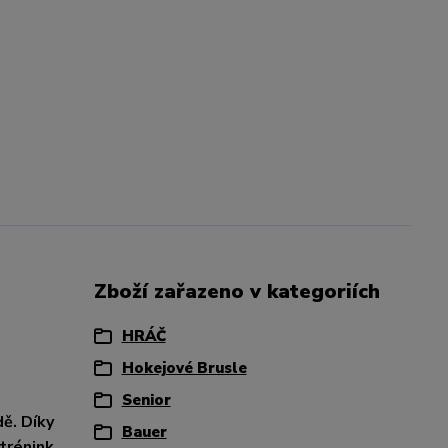
Zboží zařazeno v kategoriích
HRÁČ
Hokejové Brusle
Senior
ě. Díky
Bauer
trénink,