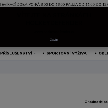
TEVÍRACÍ DOBA PO-PÁ 8:00 DO 16:00 PAUZA OD 11:00 DO 13:
Nevíte si rady?
+420 739 339 689
Po-Pá, 
VÍTEJTE NA STRÁNKÁCH
Zavolejte.
HOCKEYDEFENDER
www.hockeydefender.cz
Hledat
Zavřít
PŘÍSLUŠENSTVÍ
SPORTOVNÍ VÝŽIVA
OBL
Ohodnotit pr