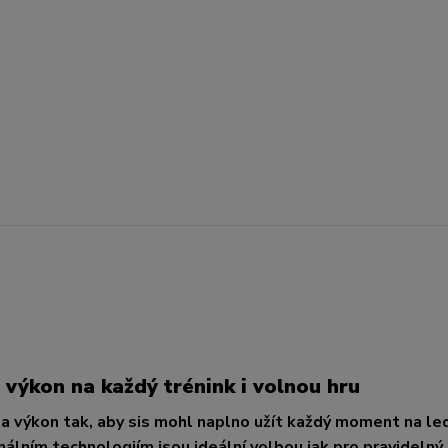
výkon na každý trénink i volnou hru
a výkon tak, aby sis mohl naplno užít každý moment na led
lním technologiím jsou ideální volbou jak pro pravidelný 