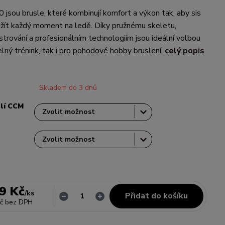
sou brusle, které kombinují komfort a výkon tak, aby sis
žít každý moment na ledě. Díky pružnému skeletu,
rování a profesionálním technologiím jsou ideální volbou
elný trénink, tak i pro pohodové hobby bruslení.
celý popis
Skladem do 3 dnů
slí CCM
9 Kč
/
ks
Přidat do košíku
č
bez DPH