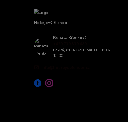
Hokejový E-shop
Renata Křenková
+420 739 339 689
Po-Pá, 8:00-16:00 pauza 11:00-
13:00
info@hockeydefender.cz