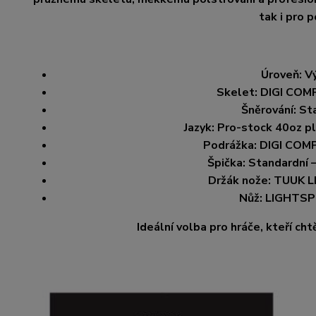
tak i pro 
Úroveň: Vý
Skelet: DIGI COMP 
Šněrování: St
Jazyk: Pro-stock 40oz pl
Podrážka: DIGI COMP 
Špička: Standardní –
Držák nože: TUUK 
Nůž: LIGHTSPE
Ideální volba pro hráče, kteří ch