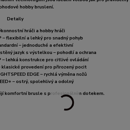
pohodové hobby bruslení.
Detaily
konnostní hráči a hobby hráči
– flexibilní a lehký pro snadný pohyb
andardní – jednoduché a efektivní
stěný jazyk s výstelkou – pohodlí a ochrana
– lehká konstrukce pro citlivé ovládání
 klasické provedení pro přirozený pocit
LIGHTSPEED EDGE – rychlá výměna nožů
ED+ – ostrý, spolehlivý a odolný
tějí komfortní brusle s profesionálním dotekem.