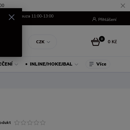
00
8:00-16:00 pauza 11:00-13:00
Přihlášení
0
0 Kč
CZK
Více
EČENÍ
INLINE/HOKEJBAL
odukt