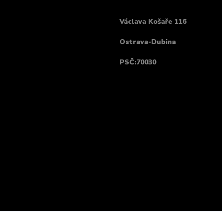
Václava Košaře 116
Ostrava-Dubina
PSČ:70030