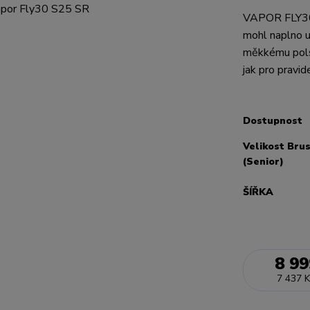
VAPOR FLY30 j
mohl naplno u
měkkému polst
jak pro pravid
Dostupnost
Velikost Bru
(Senior)
ŠÍŘKA
8 99
7 437 K