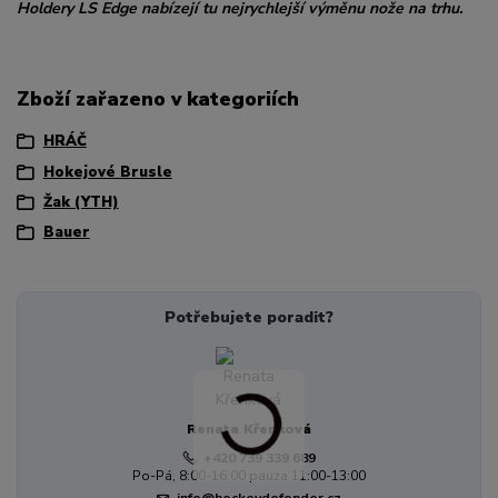
Holdery LS Edge nabízejí tu nejrychlejší výměnu nože na trhu.
Zboží zařazeno v kategoriích
HRÁČ
Hokejové Brusle
Žak (YTH)
Bauer
Potřebujete poradit?
Renata Křenková
+420 739 339 689
Po-Pá, 8:00-16:00 pauza 11:00-13:00
info@hockeydefender.cz