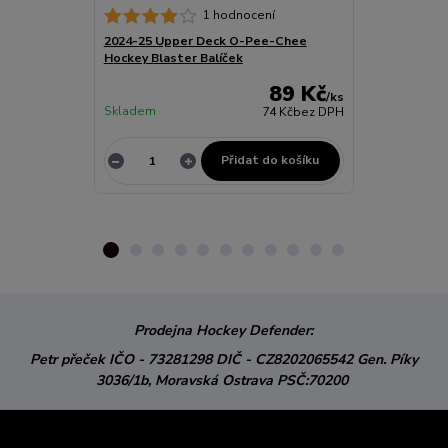
1 hodnocení
2024-25 Upper Deck O-Pee-Chee
BLADE TAPE 
Hockey Blaster Balíček
89 Kč
/
ks
Skladem
74 Kč
bez DPH
Skladem
Přidat do košíku
Z
Prodejna Hockey Defender:
Petr přeček
IČO - 73281298
DIČ - CZ8202065542
Gen. Píky
3036/1b,
Moravská Ostrava
PSČ:70200