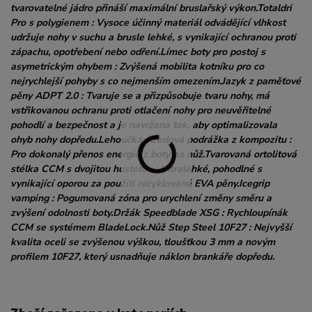
tvarovatelné jádro přináší maximální bruslařský výkon.Totaldri
Pro s polygienem : Vysoce účinný materiál odvádějící vlhkost
udržuje nohy v suchu a brusle lehké, s vynikající ochranou proti
zápachu, opotřebení nebo odření.Límec boty pro postoj s
asymetrickým ohybem : Zvýšená mobilita kotníku pro co
nejrychlejší pohyby s co nejmenším omezením.Jazyk z paměťové
pěny ADPT 2.0 : Tvaruje se a přizpůsobuje tvaru nohy, má
vstřikovanou ochranu proti otlačení nohy pro neuvěřitelné
pohodlí a bezpečnost a je navržena tak, aby optimalizovala
ohyb nohy dopředu.Lehoučká středová podrážka z kompozitu :
Pro dokonalý přenos energie z boty na nůž.Tvarovaná ortolitová
stélka CCM s dvojitou hustotou : Ultralehké, pohodlné s
vynikající oporou za použití recyklované EVA pěny.Icegrip
vamping : Pogumovaná zóna pro urychlení změny směru a
zvýšení odolnosti boty.Držák Speedblade XSG : Rychloupínák
CCM se systémem BladeLock.Nůž Step Steel 10F27 : Nejvyšší
kvalita oceli se zvýšenou výškou, tloušťkou 3 mm a novým
profilem 10F27, který usnadňuje náklon brankáře dopředu.