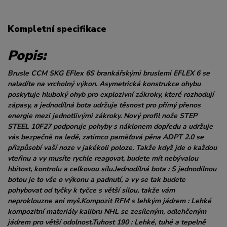
Kompletní specifikace
Popis:
Brusle CCM SKG EFlex 6S brankářskými bruslemi EFLEX 6 se
naladíte na vrcholný výkon. Asymetrická konstrukce ohybu
poskytuje hluboký ohyb pro explozivní zákroky, které rozhodují
zápasy, a jednodílná bota udržuje těsnost pro přímý přenos
energie mezi jednotlivými zákroky. Nový profil nože STEP
STEEL 10F27 podporuje pohyby s náklonem dopředu a udržuje
vás bezpečně na ledě, zatímco paměťová pěna ADPT 2.0 se
přizpůsobí vaší noze v jakékoli poloze. Takže když jde o každou
vteřinu a vy musíte rychle reagovat, budete mít nebývalou
hbitost, kontrolu a celkovou sílu.Jednodílná bota : S jednodílnou
botou je to vše o výkonu a padnutí, a vy se tak budete
pohybovat od tyčky k tyčce s větší silou, takže vám
neproklouzne ani myš.Kompozit RFM s lehkým jádrem : Lehké
kompozitní materiály kalibru NHL se zesíleným, odlehčeným
jádrem pro větší odolnost.Tuhost 190 : Lehké, tuhé a tepelně