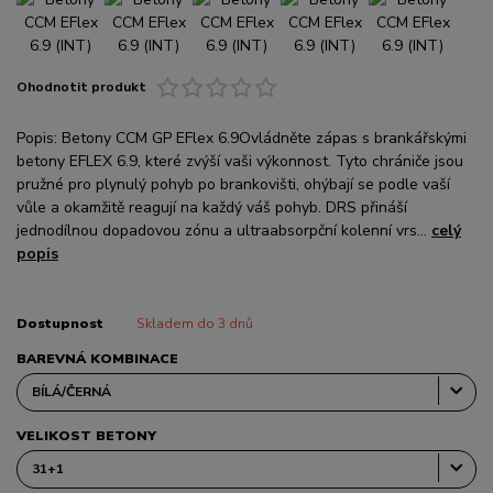
Ohodnotit produkt
Popis: Betony CCM GP EFlex 6.9Ovládněte zápas s brankářskými
betony EFLEX 6.9, které zvýší vaši výkonnost. Tyto chrániče jsou
pružné pro plynulý pohyb po brankovišti, ohýbají se podle vaší
vůle a okamžitě reagují na každý váš pohyb. DRS přináší
jednodílnou dopadovou zónu a ultraabsorpční kolenní vrs...
celý
popis
Dostupnost
Skladem do 3 dnů
BAREVNÁ KOMBINACE
VELIKOST BETONY