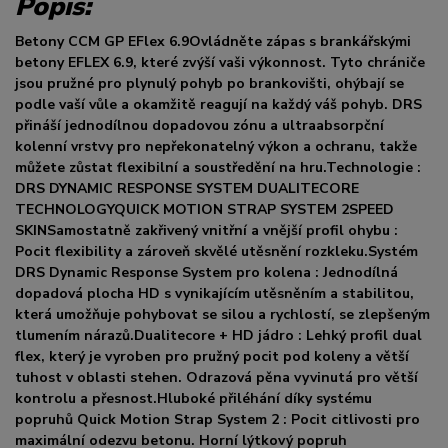
Popis:
Betony CCM GP EFlex 6.9Ovládněte zápas s brankářskými
betony EFLEX 6.9, které zvýší vaši výkonnost. Tyto chrániče
jsou pružné pro plynulý pohyb po brankovišti, ohýbají se
podle vaší vůle a okamžitě reagují na každý váš pohyb. DRS
přináší jednodílnou dopadovou zónu a ultraabsorpční
kolenní vrstvy pro nepřekonatelný výkon a ochranu, takže
můžete zůstat flexibilní a soustředění na hru.Technologie :
DRS DYNAMIC RESPONSE SYSTEM DUALITECORE
TECHNOLOGYQUICK MOTION STRAP SYSTEM 2SPEED
SKINSamostatně zakřivený vnitřní a vnější profil ohybu :
Pocit flexibility a zároveň skvělé utěsnění rozkleku.Systém
DRS Dynamic Response System pro kolena : Jednodílná
dopadová plocha HD s vynikajícím utěsněním a stabilitou,
která umožňuje pohybovat se silou a rychlostí, se zlepšeným
tlumením nárazů.Dualitecore + HD jádro : Lehký profil dual
flex, který je vyroben pro pružný pocit pod koleny a větší
tuhost v oblasti stehen. Odrazová pěna vyvinutá pro větší
kontrolu a přesnost.Hluboké přiléhání díky systému
popruhů Quick Motion Strap System 2 : Pocit citlivosti pro
maximální odezvu betonu. Horní lýtkový popruh