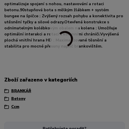
optimalizuje spojení s nohou, nastavování a rotaci
betonu.90stupňová bota s mělkým žlábkem + systém
bungee na špičce : Zvýšený rozsah pohybu a konektivita pro
utěsnění tyčky a silové odrazy.Otevřená konstrukce s
odnímatelným kolébkovým obalem na kolena : Umožňuje
optimální interakci a rotaci s kolenními chrániči.Vyvýšená
plochá vnitřní hrana HD : Maximalizované těsnění a
stabilita pro mocné přesuny napříč brankovištěm.
Zboží zařazeno v kategoriích
BRANKÁŘ
Betony
Ccm
Potřebujete poradit?