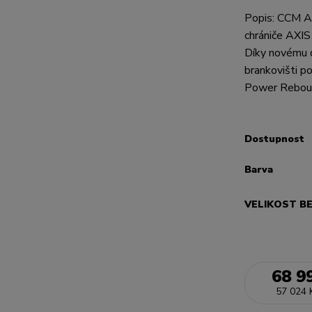
Popis: CCM A
chrániče AXIS
Díky novému d
brankovišti po
Power Reboun
Dostupnost
Barva
VELIKOST B
68 9
57 024 