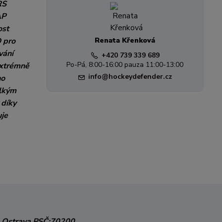
RS
AP
ost
D pro
Renata Křenková
vání
+420 739 339 689
Po-Pá, 8:00-16:00 pauza 11:00-13:00
extrémně
info@hockeydefender.cz
ho
ělkým
 díky
uje
 Ostrava
PSČ:70200