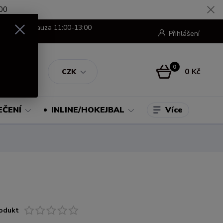
00
8:00-16:00 pauza 11:00-13:00
Přihlášení
0
0 Kč
CZK
Více
EČENÍ
INLINE/HOKEJBAL
odukt