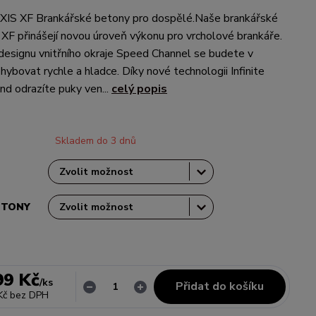
XIS XF Brankářské betony pro dospělé.Naše brankářské
 XF přinášejí novou úroveň výkonu pro vrcholové brankáře.
esignu vnitřního okraje Speed Channel se budete v
hybovat rychle a hladce. Díky nové technologii Infinite
d odrazíte puky ven...
celý popis
Skladem do 3 dnů
ETONY
99 Kč
/
ks
Přidat do košíku
Kč
bez DPH