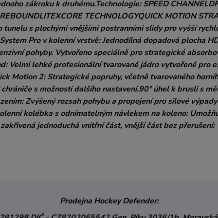
od jednoho zákroku k druhému.Technologie: SPEED CHANNELD
R REBOUNDLITEXCORE TECHNOLOGYQUICK MOTION STR
nelu s plochými vnějšími postranními slidy pro vyšší rychl
System Pro v kolenní vrstvě: Jednodílná dopadová plocha H
ntenzivní pohyby. Vytvořeno speciálně pro strategické absorbo
: Velmi lehké profesionální tvarované jádro vytvořené pro 
ick Motion 2: Strategické popruhy, včetně tvarovaného horní
 chrániče s možností dalšího nastavení.90° úhel k brusli s m
azením: Zvýšený rozsah pohybu a propojení pro silové výpady
kolenní kolébka s odnímatelným návlekem na koleno: Umožň
 zakřivená jednoduchá vnitřní část, vnější část bez přerušení:
Prodejna Hockey Defender:
3281298
DIČ - CZ8202065542
Gen. Píky 3036/1b,
Moravská