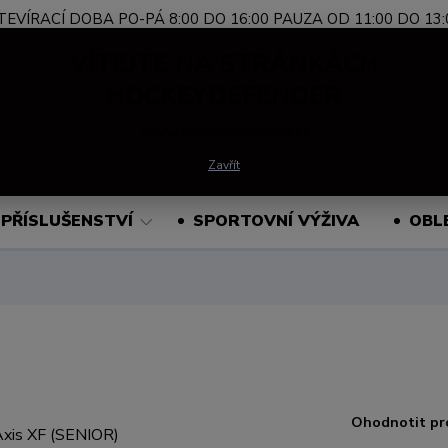
TEVÍRACÍ DOBA PO-PÁ 8:00 DO 16:00 PAUZA OD 11:00 DO 13:
Nevíte si rady?
+420 739 339 689
Po-Pá, 
VÍTEJTE NA STRÁNKÁCH
Zavolejte.
HOCKEYDEFENDER
www.hockeydefender.cz
Hledat
Zavřít
PŘÍSLUŠENSTVÍ
SPORTOVNÍ VÝŽIVA
OBL
Ohodnotit pr