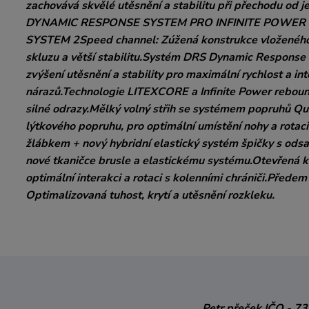
zachovává skvělé utěsnění a stabilitu při přechodu 
DYNAMIC RESPONSE SYSTEM PRO INFINITE POWE
SYSTEM 2Speed channel: Zúžená konstrukce vloženého tu
skluzu a větší stabilitu.Systém DRS Dynamic Response 
zvýšení utěsnění a stability pro maximální rychlost a i
nárazů.Technologie LITEXCORE a Infinite Power rebound
silné odrazy.Mělký volný střih se systémem popruhů Qu
lýtkového popruhu, pro optimální umístění nohy a rotaci
žlábkem + nový hybridní elastický systém špičky s ods
nové tkaničce brusle a elastickému systému.Otevřená 
optimální interakci a rotaci s kolenními chrániči.Předem
Optimalizovaná tuhost, krytí a utěsnění rozkleku.
Petr přeček
IČO - 7