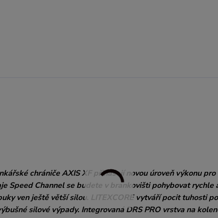
kářské chrániče AXIS XF přinášejí novou úroveň výkonu pro
aje Speed Channel se budete v brankovišti pohybovat rychle 
uky ven ještě větší silou. LITEXCORE vytváří pocit tuhosti po
 výbušné silové výpady. Integrovaná DRS PRO vrstva na kole