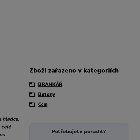
Zboží zařazeno v kategoriích
BRANKÁŘ
Betony
Ccm
a hladce.
 celé
Potřebujete poradit?
nou