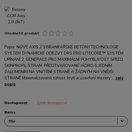
Ohodnotit produkt
Popis: NOVÉ AXIS 2.9 BRANKÁŘSKÉ BETONYTECHNOLOGIE:
SYSTÉM DYNAMICKÉ ODEZVY DRS PRO LITECORE™ SYSTÉM
UPÍNÁNÍ 2. GENERACE PRO MAXIMÁLNÍ POHYBLIVOST SPEED
SKINPROFIL STRAN: PŘEDTVAROVANÉ JÁDRO S JEDNÍM
ZALOMENÍM NA VNITŘNÍ STRANĚ A ŽÁDNÝM NA VNĚJŠÍ
STRANĚ Maximalizovaná tuhost, krytí a uzavření mezery ...
celý
popis
Dostupnost
Zjístit dostupnost
Barva