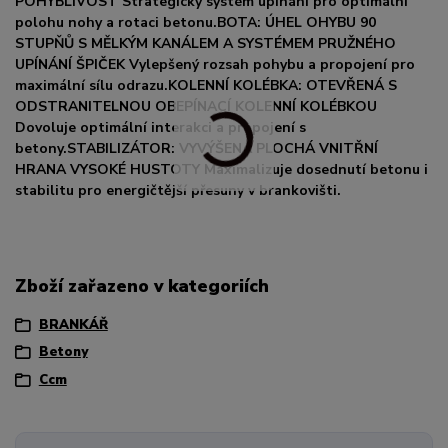
POHYBLIVOST Strategický systém upínání pro optimální
polohu nohy a rotaci betonu.BOTA: ÚHEL OHYBU 90
STUPŇŮ S MĚLKÝM KANÁLEM A SYSTÉMEM PRUŽNÉHO
UPÍNÁNÍ ŠPIČEK Vylepšený rozsah pohybu a propojení pro
maximální sílu odrazu.KOLENNÍ KOLÉBKA: OTEVŘENÁ S
ODSTRANITELNOU OBEPÍNACÍ KOLENNÍ KOLÉBKOU
Dovoluje optimální interakci a propojení s
betony.STABILIZÁTOR: VYVÝŠENÁ PLOCHÁ VNITŘNÍ
HRANA VYSOKÉ HUSTOTY Maximalizuje dosednutí betonu i
stabilitu pro energičtější přesuny v brankovišti.
Zboží zařazeno v kategoriích
BRANKÁŘ
Betony
Ccm