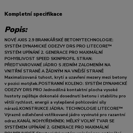
Kompletní specifikace
Popis:
NOVÉ AXIS 2.9 BRANKÁŘSKÉ BETONYTECHNOLOGIE:
SYSTÉM DYNAMICKÉ ODEZVY DRS PRO LITECORE™
SYSTÉM UPÍNÁNÍ 2. GENERACE PRO MAXIMÁLNÍ
POHYBLIVOST SPEED SKINPROFIL STRAN:
PŘEDTVAROVANÉ JÁDRO S JEDNÍM ZALOMENÍM NA
VNITŘNÍ STRANĚ A ŽÁDNÝM NA VNĚJŠÍ STRANĚ
Maximalizovaná tuhost, krytí a uzavření mezery mezi betony
v pozici motýlek.POSTRANNÍ KOLENO: SYSTÉM DYNAMICKÉ
ODEZVY DRS PRO Jednodílná kontaktní plocha vysoké
hustoty zajišťuje dokonalé dosednutí betonu i stabilitu pro
větší rychlost, energii a vylepšené pohlcování síly
nárazů.KONSTRUKCE JÁDRA: TECHNOLOGIE LITECORE™
Výrazně odlehčené vstřikované jádro vyvinuté pro razantní
odraz.KANÁL NOHY/ŘEMÍNEK: MĚLKÝ VOLNÝ TVAR SE
SYSTÉMEM UPÍNÁNÍ 2. GENERACE PRO MAXIMÁLNÍ