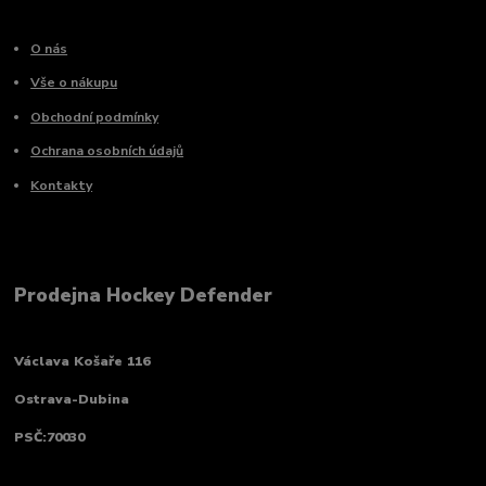
O nás
Vše o nákupu
Obchodní podmínky
Ochrana osobních údajů
Kontakty
Prodejna Hockey Defender
Václava Košaře 116
Ostrava-Dubina
PSČ:70030